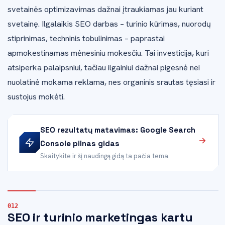
svetainės optimizavimas dažnai įtraukiamas jau kuriant
svetainę. Ilgalaikis SEO darbas – turinio kūrimas, nuorodų
stiprinimas, techninis tobulinimas – paprastai
apmokestinamas mėnesiniu mokesčiu. Tai investicija, kuri
atsiperka palaipsniui, tačiau ilgainiui dažnai pigesnė nei
nuolatinė mokama reklama, nes organinis srautas tęsiasi ir
sustojus mokėti.
SEO rezultatų matavimas: Google Search
Console pilnas gidas
Skaitykite ir šį naudingą gidą ta pačia tema.
SEO ir turinio marketingas kartu