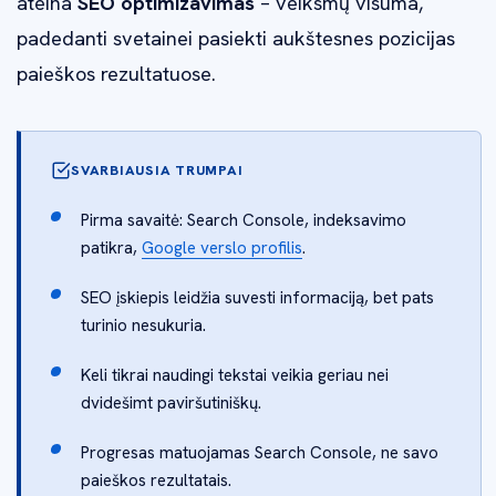
ateina
SEO optimizavimas
– veiksmų visuma,
padedanti svetainei pasiekti aukštesnes pozicijas
paieškos rezultatuose.
SVARBIAUSIA TRUMPAI
Pirma savaitė: Search Console, indeksavimo
patikra,
Google verslo profilis
.
SEO įskiepis leidžia suvesti informaciją, bet pats
turinio nesukuria.
Keli tikrai naudingi tekstai veikia geriau nei
dvidešimt paviršutiniškų.
Progresas matuojamas Search Console, ne savo
paieškos rezultatais.