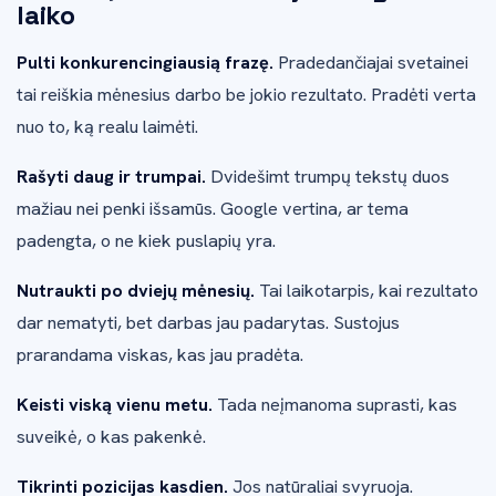
laiko
Pulti konkurencingiausią frazę.
Pradedančiajai svetainei
tai reiškia mėnesius darbo be jokio rezultato. Pradėti verta
nuo to, ką realu laimėti.
Rašyti daug ir trumpai.
Dvidešimt trumpų tekstų duos
mažiau nei penki išsamūs. Google vertina, ar tema
padengta, o ne kiek puslapių yra.
Nutraukti po dviejų mėnesių.
Tai laikotarpis, kai rezultato
dar nematyti, bet darbas jau padarytas. Sustojus
prarandama viskas, kas jau pradėta.
Keisti viską vienu metu.
Tada neįmanoma suprasti, kas
suveikė, o kas pakenkė.
Tikrinti pozicijas kasdien.
Jos natūraliai svyruoja.