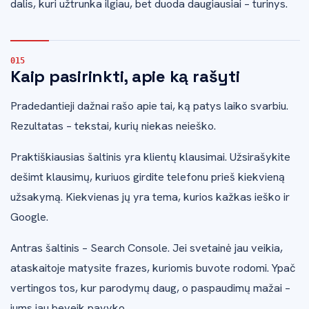
dalis, kuri užtrunka ilgiau, bet duoda daugiausiai – turinys.
Kaip pasirinkti, apie ką rašyti
Pradedantieji dažnai rašo apie tai, ką patys laiko svarbiu.
Rezultatas – tekstai, kurių niekas neieško.
Praktiškiausias šaltinis yra klientų klausimai. Užsirašykite
dešimt klausimų, kuriuos girdite telefonu prieš kiekvieną
užsakymą. Kiekvienas jų yra tema, kurios kažkas ieško ir
Google.
Antras šaltinis – Search Console. Jei svetainė jau veikia,
ataskaitoje matysite frazes, kuriomis buvote rodomi. Ypač
vertingos tos, kur parodymų daug, o paspaudimų mažai –
jums jau beveik pavyko.