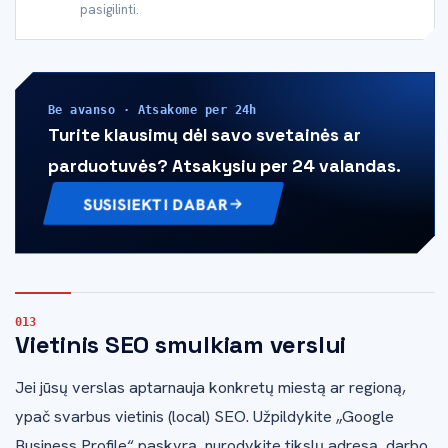
pasigilinti.
Be avanso · Atsakome per 24h
Turite klausimų dėl savo svetainės ar
parduotuvės? Atsakysiu per 24 valandas.
SUSISIEKTI DABAR
Vietinis SEO smulkiam verslui
Jei jūsų verslas aptarnauja konkretų miestą ar regioną,
ypač svarbus vietinis (local) SEO. Užpildykite „Google
Business Profile“ paskyrą, nurodykite tikslų adresą, darbo