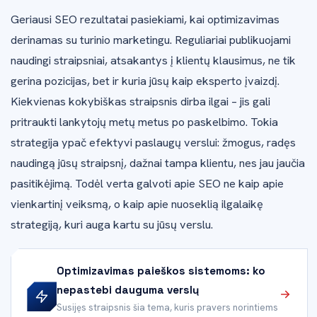
Geriausi SEO rezultatai pasiekiami, kai optimizavimas
derinamas su turinio marketingu. Reguliariai publikuojami
naudingi straipsniai, atsakantys į klientų klausimus, ne tik
gerina pozicijas, bet ir kuria jūsų kaip eksperto įvaizdį.
Kiekvienas kokybiškas straipsnis dirba ilgai – jis gali
pritraukti lankytojų metų metus po paskelbimo. Tokia
strategija ypač efektyvi paslaugų verslui: žmogus, radęs
naudingą jūsų straipsnį, dažnai tampa klientu, nes jau jaučia
pasitikėjimą. Todėl verta galvoti apie SEO ne kaip apie
vienkartinį veiksmą, o kaip apie nuoseklią ilgalaikę
strategiją, kuri auga kartu su jūsų verslu.
Optimizavimas paieškos sistemoms: ko
nepastebi dauguma verslų
Susijęs straipsnis šia tema, kuris pravers norintiems