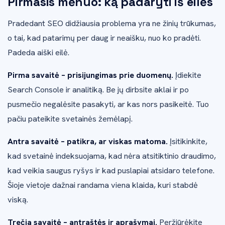
Pirmasis mėnuo: ką padaryti iš eilės
Pradedant SEO didžiausia problema yra ne žinių trūkumas,
o tai, kad patarimų per daug ir neaišku, nuo ko pradėti.
Padeda aiški eilė.
Pirma savaitė – prisijungimas prie duomenų.
Įdiekite
Search Console ir analitiką. Be jų dirbsite aklai ir po
pusmečio negalėsite pasakyti, ar kas nors pasikeitė. Tuo
pačiu pateikite svetainės žemėlapį.
Antra savaitė – patikra, ar viskas matoma.
Įsitikinkite,
kad svetainė indeksuojama, kad nėra atsitiktinio draudimo,
kad veikia saugus ryšys ir kad puslapiai atsidaro telefone.
Šioje vietoje dažnai randama viena klaida, kuri stabdė
viską.
Trečia savaitė – antraštės ir aprašymai.
Peržiūrėkite