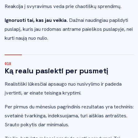
Reakcija į svyravimus veda prie chaotiškų sprendimų.
Ignoruoti tai, kas jau veikia.
Dažnai naudingiau papildyti
puslapį, kuris jau rodomas antrame paieškos puslapyje, nei
kurti naują nuo nulio.
Ką realu pasiekti per pusmetį
Realistiški lūkesčiai apsaugo nuo nusivylimo ir padeda
įvertinti, ar einate teisinga kryptimi.
Per pirmus du mėnesius pagrindinis rezultatas yra techninis:
svetainė tvarkinga, indeksuojama, turi aiškias antraštes.
Srauto pokytis dar minimalus.