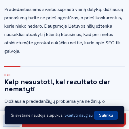
Pradedantiesiems svarbu suprasti vieną dalyką: didžiausią
pranašumą turite ne prieš agentūras, o prieš konkurentus,
kurie nieko nedaro. Daugumoje Lietuvos nišų užtenka
nuosekliai atsakyti į klientų klausimus, kad per metus
atsidurtumėte gerokai aukščiau nei tie, kurie apie SEO tik
galvoja.
Kaip nesustoti, kai rezultato dar
nematyti
Didžiausia pradedančiųjų problema yra ne žinių, o
ištvermės. Keli praktiniai būdai padeda išlaikyti tempą.
Ši svetainė naudoja slapukus.
Skaityti daugiau
Sutinku
Gauti pasiūlymą
Matuokite darbą, ne tik rezultatą.
Pirmais mėnesiais
Skambinti