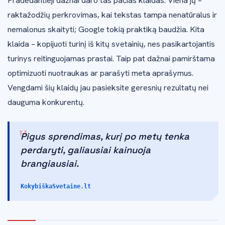
Pradedantieji dažnai daro tas pačias klaidas. Viena jų –
raktažodžių perkrovimas, kai tekstas tampa nenatūralus ir
nemalonus skaityti; Google tokią praktiką baudžia. Kita
klaida – kopijuoti turinį iš kitų svetainių, nes pasikartojantis
turinys reitinguojamas prastai. Taip pat dažnai pamirštama
optimizuoti nuotraukas ar parašyti meta aprašymus.
Vengdami šių klaidų jau pasieksite geresnių rezultatų nei
dauguma konkurentų.
"
Pigus sprendimas, kurį po metų tenka
perdaryti, galiausiai kainuoja
brangiausiai.
KokybiškaSvetaine.lt