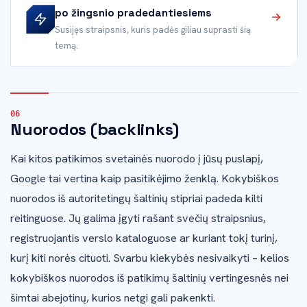
po žingsnio pradedantiesiems
Susijęs straipsnis, kuris padės giliau suprasti šią
temą.
Nuorodos (backlinks)
Kai kitos patikimos svetainės nuorodo į jūsų puslapį,
Google tai vertina kaip pasitikėjimo ženklą. Kokybiškos
nuorodos iš autoritetingų šaltinių stipriai padeda kilti
reitinguose. Jų galima įgyti rašant svečių straipsnius,
registruojantis verslo kataloguose ar kuriant tokį turinį,
kurį kiti norės cituoti. Svarbu kiekybės nesivaikyti – kelios
kokybiškos nuorodos iš patikimų šaltinių vertingesnės nei
šimtai abejotinų, kurios netgi gali pakenkti.