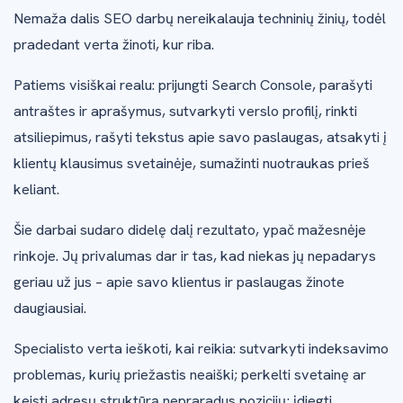
Nemaža dalis SEO darbų nereikalauja techninių žinių, todėl
pradedant verta žinoti, kur riba.
Patiems visiškai realu: prijungti Search Console, parašyti
antraštes ir aprašymus, sutvarkyti verslo profilį, rinkti
atsiliepimus, rašyti tekstus apie savo paslaugas, atsakyti į
klientų klausimus svetainėje, sumažinti nuotraukas prieš
keliant.
Šie darbai sudaro didelę dalį rezultato, ypač mažesnėje
rinkoje. Jų privalumas dar ir tas, kad niekas jų nepadarys
geriau už jus – apie savo klientus ir paslaugas žinote
daugiausiai.
Specialisto verta ieškoti, kai reikia: sutvarkyti indeksavimo
problemas, kurių priežastis neaiški; perkelti svetainę ar
keisti adresų struktūrą nepraradus pozicijų; įdiegti