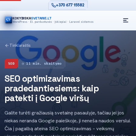
+370 677 15582
KOKYBISKA
SVETAINE.LT
WordPress · El. parduotuvės · Įskiepiai · Laravel sistemos
O
Tinklaraštis
SEO
◷ 11 min. skaitymo
SEO optimizavimas
pradedantiesiems: kaip
patekti į Google viršų
Galite turėti gražiausią svetainę pasaulyje, tačiau jei jos
niekas neranda Google paieškoje, ji neneša naudos verslui.
Čia į pagalbą ateina SEO optimizavimas – veiksmų