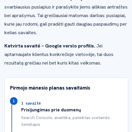
svarbiausius puslapius ir parašykite jiems aiškias antraštes
bei aprašymus. Tai greičiausiai matomas darbas: puslapiai,
kurie jau rodomi, gali pradėti gauti daugiau paspaudimų per
kelias savaites.
Ketvirta savaitė – Google verslo profilis.
Jei
aptarnaujate klientus konkrečioje vietovėje, tai duos
rezultatą greičiau nei bet kuris kitas veiksmas.
Pirmojo mėnesio planas savaitėmis
1 savaitė
Prisijungimas prie duomenų
Search Console, analitika, pateiktas svetainės
žemėlapis