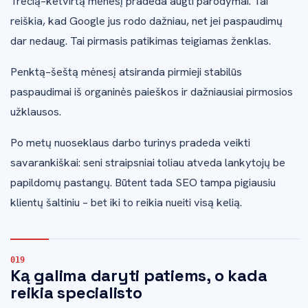
Trečią–ketvirtą mėnesį pradeda augti parodymai. Tai
reiškia, kad Google jus rodo dažniau, net jei paspaudimų
dar nedaug. Tai pirmasis patikimas teigiamas ženklas.
Penktą–šeštą mėnesį atsiranda pirmieji stabilūs
paspaudimai iš organinės paieškos ir dažniausiai pirmosios
užklausos.
Po metų nuoseklaus darbo turinys pradeda veikti
savarankiškai: seni straipsniai toliau atveda lankytojų be
papildomų pastangų. Būtent tada SEO tampa pigiausiu
klientų šaltiniu – bet iki to reikia nueiti visą kelią.
Ką galima daryti patiems, o kada
reikia specialisto