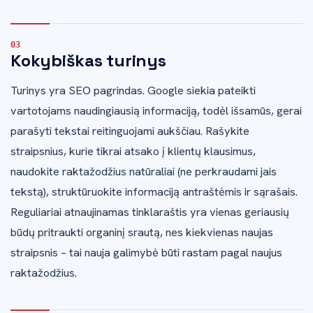
Kokybiškas turinys
Turinys yra SEO pagrindas. Google siekia pateikti
vartotojams naudingiausią informaciją, todėl išsamūs, gerai
parašyti tekstai reitinguojami aukščiau. Rašykite
straipsnius, kurie tikrai atsako į klientų klausimus,
naudokite raktažodžius natūraliai (ne perkraudami jais
tekstą), struktūruokite informaciją antraštėmis ir sąrašais.
Reguliariai atnaujinamas tinklaraštis yra vienas geriausių
būdų pritraukti organinį srautą, nes kiekvienas naujas
straipsnis – tai nauja galimybė būti rastam pagal naujus
raktažodžius.