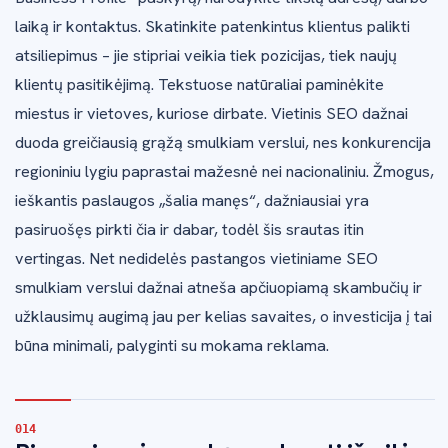
laiką ir kontaktus. Skatinkite patenkintus klientus palikti
atsiliepimus – jie stipriai veikia tiek pozicijas, tiek naujų
klientų pasitikėjimą. Tekstuose natūraliai paminėkite
miestus ir vietoves, kuriose dirbate. Vietinis SEO dažnai
duoda greičiausią grąžą smulkiam verslui, nes konkurencija
regioniniu lygiu paprastai mažesnė nei nacionaliniu. Žmogus,
ieškantis paslaugos „šalia manęs“, dažniausiai yra
pasiruošęs pirkti čia ir dabar, todėl šis srautas itin
vertingas. Net nedidelės pastangos vietiniame SEO
smulkiam verslui dažnai atneša apčiuopiamą skambučių ir
užklausimų augimą jau per kelias savaites, o investicija į tai
būna minimali, palyginti su mokama reklama.