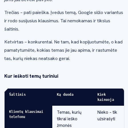
Trečias – pati paieška. Įvedus temą, Google siūlo variantus
ir rodo susijusius klausimus. Tai nemokamas ir tikslus
šaltinis.
Ketvirtas – konkurentai. Ne tam, kad kopijuotumėte, o kad
pamatytumėte, kokias temas jie jau apima, ir rastumėte
tas, kurių niekas neatsako gerai.
Kur ieškoti temų turiniui
Šaltinis
Ką duoda
Kiek
kainuoja
Temas, kurių
Nieko – tik
Klientų klausimai
telefonu
tikrai ieško
užsirašyti
žmonės