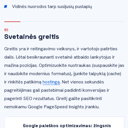
Vidinės nuorodos tarp susijusių puslapių
Svetainės greitis
Greitis yra ir reitingavimo veiksnys, ir vartotojo patirties
dalis. Lėtai besikraunanti svetainė atbaido lankytojus ir
mažina pozicijas. Optimizuokite nuotraukas (suspauskite jas
ir naudokite modernius formatus), įjunkite talpyklą (cache)
ir rinkitės patikimą
hostingą
. Net vienos sekundės
pagreitėjimas gali pastebimai padidinti konversijas ir
pagerinti SEO rezultatus. Greitį galite pasitikrinti
nemokamu Google PageSpeed Insights įrankiu.
Google paieškos optimizavimas: žingsnis