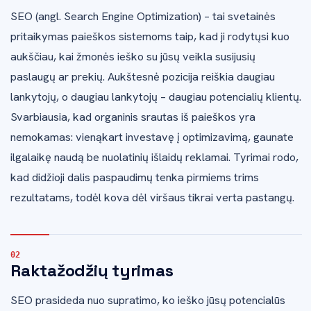
SEO (angl. Search Engine Optimization) – tai svetainės
pritaikymas paieškos sistemoms taip, kad ji rodytųsi kuo
aukščiau, kai žmonės ieško su jūsų veikla susijusių
paslaugų ar prekių. Aukštesnė pozicija reiškia daugiau
lankytojų, o daugiau lankytojų – daugiau potencialių klientų.
Svarbiausia, kad organinis srautas iš paieškos yra
nemokamas: vienąkart investavę į optimizavimą, gaunate
ilgalaikę naudą be nuolatinių išlaidų reklamai. Tyrimai rodo,
kad didžioji dalis paspaudimų tenka pirmiems trims
rezultatams, todėl kova dėl viršaus tikrai verta pastangų.
Raktažodžių tyrimas
SEO prasideda nuo supratimo, ko ieško jūsų potencialūs