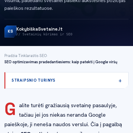
visuma, padedanti svetainei pasiekti aukštesnes pozicijas
paieškos rezultatuose.
KokybiškaSvetaine.lt
KS
// Svetainių kūrimas ir SEO
Pradžia
›
Tinklaraštis
›
SEO
›
SEO optimizavimas pradedantiesiems: kaip patekti į Google viršų
STRAIPSNIO TURINYS
G
alite turėti gražiausią svetainę pasaulyje,
tačiau jei jos niekas neranda Google
paieškoje, ji neneša naudos verslui. Čia į pagalbą