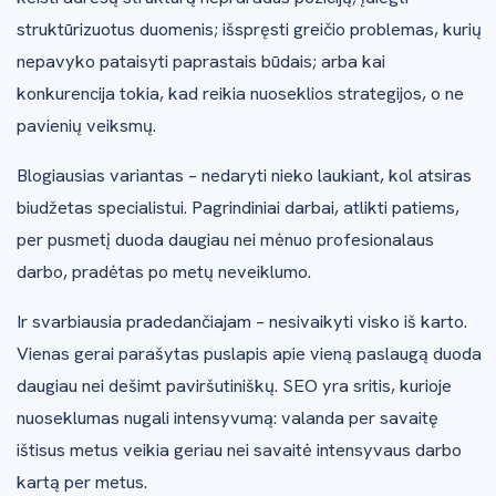
struktūrizuotus duomenis; išspręsti greičio problemas, kurių
nepavyko pataisyti paprastais būdais; arba kai
konkurencija tokia, kad reikia nuoseklios strategijos, o ne
pavienių veiksmų.
Blogiausias variantas – nedaryti nieko laukiant, kol atsiras
biudžetas specialistui. Pagrindiniai darbai, atlikti patiems,
per pusmetį duoda daugiau nei mėnuo profesionalaus
darbo, pradėtas po metų neveiklumo.
Ir svarbiausia pradedančiajam – nesivaikyti visko iš karto.
Vienas gerai parašytas puslapis apie vieną paslaugą duoda
daugiau nei dešimt paviršutiniškų. SEO yra sritis, kurioje
nuoseklumas nugali intensyvumą: valanda per savaitę
ištisus metus veikia geriau nei savaitė intensyvaus darbo
kartą per metus.