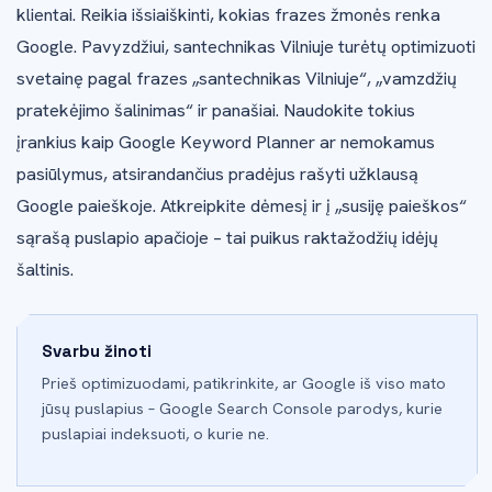
klientai. Reikia išsiaiškinti, kokias frazes žmonės renka
Google. Pavyzdžiui, santechnikas Vilniuje turėtų optimizuoti
svetainę pagal frazes „santechnikas Vilniuje“, „vamzdžių
pratekėjimo šalinimas“ ir panašiai. Naudokite tokius
įrankius kaip Google Keyword Planner ar nemokamus
pasiūlymus, atsirandančius pradėjus rašyti užklausą
Google paieškoje. Atkreipkite dėmesį ir į „susiję paieškos“
sąrašą puslapio apačioje – tai puikus raktažodžių idėjų
šaltinis.
Svarbu žinoti
Prieš optimizuodami, patikrinkite, ar Google iš viso mato
jūsų puslapius – Google Search Console parodys, kurie
puslapiai indeksuoti, o kurie ne.