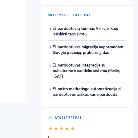
SKAITYKITE TAIP PAT
El. parduotuvių kūrimas Vilniuje: kaip
išsiskirti tarp šimtų
El. parduotuvės migracija neprarandant
Google pozicijų: praktinis gidas
El. parduotuvės integracija su
buhalterine ir sandėlio sistema (Rivilė,
i.SAF)
El. pašto marketingo automatizacija el.
parduotuvei: laiškai, kurie parduoda
// ATSILIEPIMAI
★★★★★