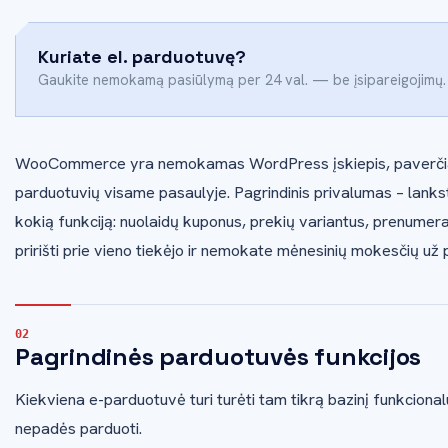
Kuriate el. parduotuvę?
Gaukite nemokamą pasiūlymą per 24 val. — be įsipareigojimų.
WooCommerce yra nemokamas WordPress įskiepis, paverčianti
parduotuvių visame pasaulyje. Pagrindinis privalumas – lankstu
kokią funkciją: nuolaidų kuponus, prekių variantus, prenumer
pririšti prie vieno tiekėjo ir nemokate mėnesinių mokesčių už
Pagrindinės parduotuvės funkcijos
Kiekviena e-parduotuvė turi turėti tam tikrą bazinį funkciona
nepadės parduoti.