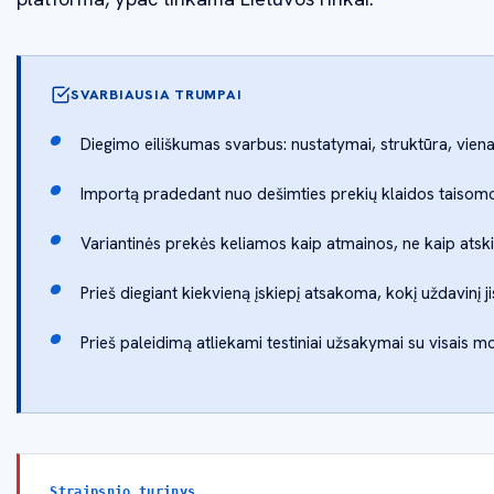
SVARBIAUSIA TRUMPAI
Diegimo eiliškumas svarbus: nustatymai, struktūra, viena 
Importą pradedant nuo dešimties prekių klaidos taisomo
Variantinės prekės keliamos kaip atmainos, ne kaip atsk
Prieš diegiant kiekvieną įskiepį atsakoma, kokį uždavinį j
Prieš paleidimą atliekami testiniai užsakymai su visais m
Straipsnio turinys