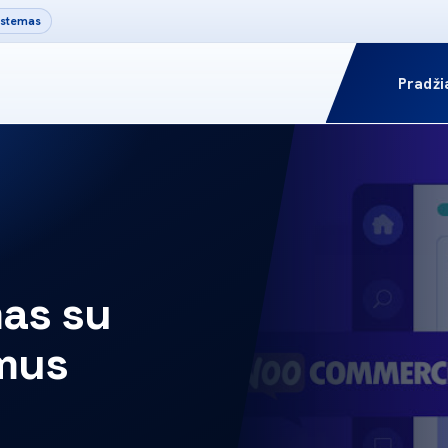
sistemas
Pradži
as su
mus