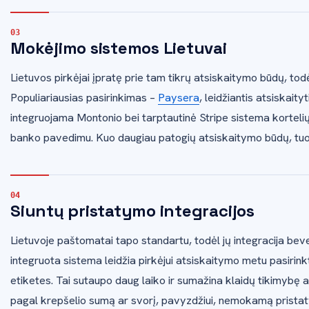
Mokėjimo sistemos Lietuvai
Lietuvos pirkėjai įpratę prie tam tikrų atsiskaitymo būdų, todė
Populiariausias pasirinkimas –
Paysera
, leidžiantis atsiskait
integruojama Montonio bei tarptautinė Stripe sistema kortel
banko pavedimu. Kuo daugiau patogių atsiskaitymo būdų, tuo 
Siuntų pristatymo integracijos
Lietuvoje paštomatai tapo standartu, todėl jų integracija bev
integruota sistema leidžia pirkėjui atsiskaitymo metu pasirin
etiketes. Tai sutaupo daug laiko ir sumažina klaidų tikimybę 
pagal krepšelio sumą ar svorį, pavyzdžiui, nemokamą prista