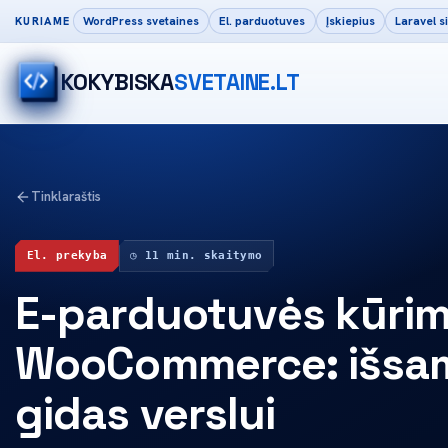
WordPress svetaines
El. parduotuves
Įskiepius
Laravel 
KURIAME
KOKYBISKA
SVETAINE.LT
Tinklaraštis
El. prekyba
◷ 11 min. skaitymo
E-parduotuvės kūrim
WooCommerce: išsa
gidas verslui