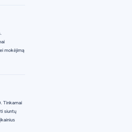
.
nai
bei mokėjimą
D. Tinkamai
i siuntų
įkainius