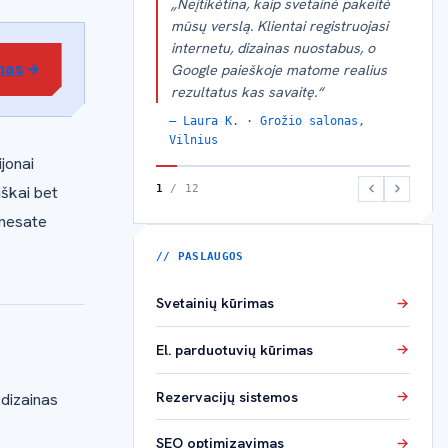
„Ne tik sukūrė modernią svetainę,
bet ir optimizavo SEO taip, kad
esame pirmame Google puslapyje.
mas
Investicija atsipirko per kelis
mėnesius.“
— Mindaugas P. · Statybos įmonė
jonai
2
/ 12
iškai bet
 nesate
// PASLAUGOS
Svetainių kūrimas
El. parduotuvių kūrimas
Rezervacijų sistemos
 dizainas
SEO optimizavimas