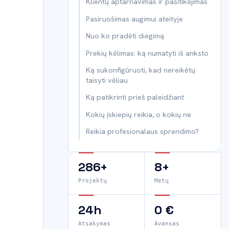
Klientų aptarnavimas ir pasitikėjimas
Pasiruošimas augimui ateityje
Nuo ko pradėti diegimą
Prekių kėlimas: ką numatyti iš anksto
Ką sukonfigūruoti, kad nereikėtų
taisyti vėliau
Ką patikrinti prieš paleidžiant
Kokių įskiepių reikia, o kokių ne
Reikia profesionalaus sprendimo?
286+
8+
Projektų
Metų
24h
0 €
Atsakymas
Avansas