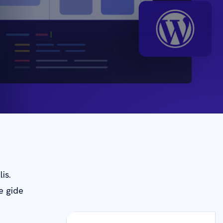
is.
e gide