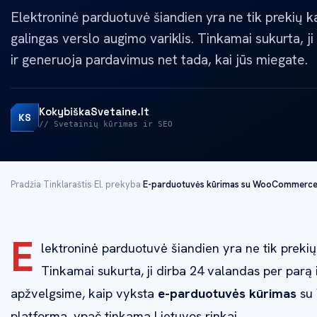
A
Elektroninė parduotuvė šiandien yra ne tik prekių ka
galingas verslo augimo variklis. Tinkamai sukurta, j
ir generuoja pardavimus net tada, kai jūs miegate.
KokybiškaSvetaine.lt
KS
// Svetainių kūrimas ir SEO
Pradžia
›
Tinklaraštis
›
El. prekyba
›
E-parduotuvės kūrimas su WooCommerce: 
E
lektroninė parduotuvė šiandien yra ne tik prekių 
Tinkamai sukurta, ji dirba 24 valandas per parą 
apžvelgsime, kaip vyksta
e-parduotuvės kūrimas
su 
platforma, ypač tinkama Lietuvos rinkai.