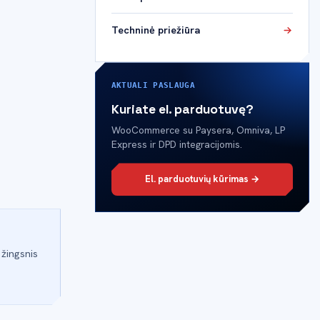
Techninė priežiūra
AKTUALI PASLAUGA
Kuriate el. parduotuvę?
WooCommerce su Paysera, Omniva, LP
Express ir DPD integracijomis.
El. parduotuvių kūrimas →
 žingsnis