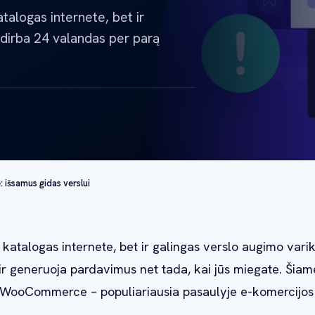
talogas internete, bet ir
i dirba 24 valandas per parą
išsamus gidas verslui
katalogas internete, bet ir galingas verslo augimo varikl
ir generuoja pardavimus net tada, kai jūs miegate. Šiam
WooCommerce – populiariausia pasaulyje e-komercijos