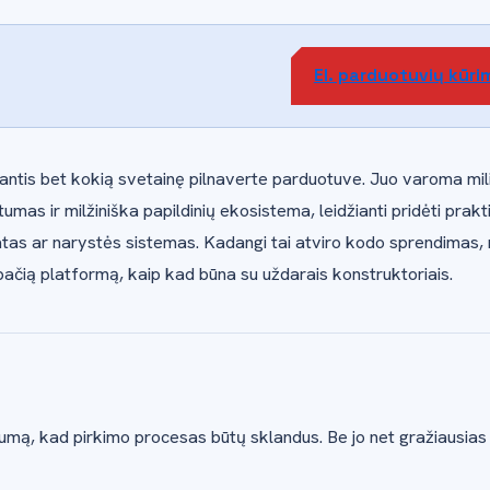
El. parduotuvių kūri
s bet kokią svetainę pilnaverte parduotuve. Juo varoma mili
mas ir milžiniška papildinių ekosistema, leidžianti pridėti prakt
atas ar narystės sistemas. Kadangi tai atviro kodo sprendimas,
 pačią platformą, kaip kad būna su uždarais konstruktoriais.
lumą, kad pirkimo procesas būtų sklandus. Be jo net gražiausias