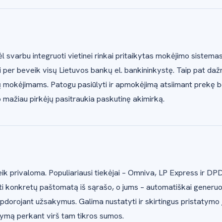
l svarbu integruoti vietinei rinkai pritaikytas mokėjimo sistemas
yti per beveik visų Lietuvos bankų el. bankininkystę. Taip pat daž
ių mokėjimams. Patogu pasiūlyti ir apmokėjimą atsiimant prekę 
mažiau pirkėjų pasitraukia paskutinę akimirką.
eik privaloma. Populiariausi tiekėjai – Omniva, LP Express ir DP
kti konkretų paštomatą iš sąrašo, o jums – automatiškai generuot
apdorojant užsakymus. Galima nustatyti ir skirtingus pristatymo 
tymą perkant virš tam tikros sumos.