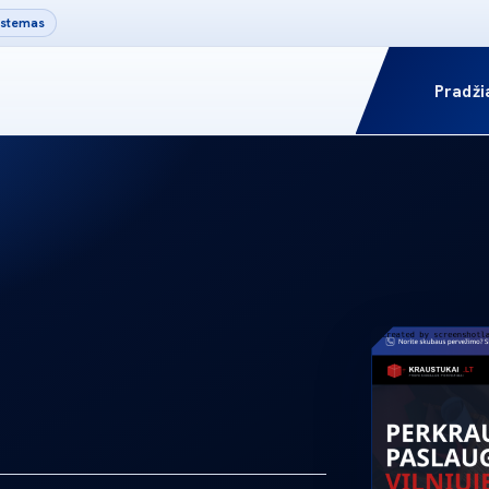
sistemas
Pradži