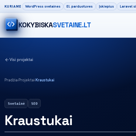
WordPress svetaines
El. parduotuves
Įskiepius
Laravel 
KURIAME
KOKYBISKA
SVETAINE.LT
Visi projektai
Pradžia
›
Projektai
›
Kraustukai
Svetainė
SEO
Kraustukai