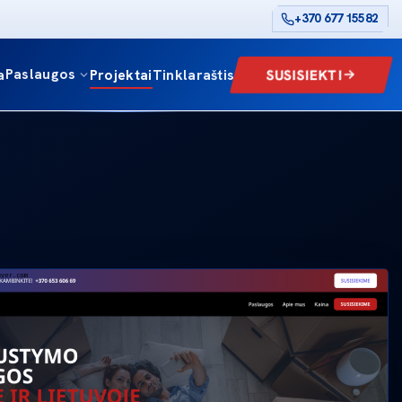
+370 677 15582
Paslaugos
SUSISIEKTI
a
Projektai
Tinklaraštis