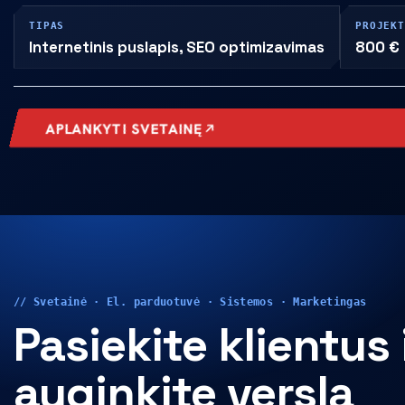
TIPAS
PROJEK
Internetinis puslapis, SEO optimizavimas
800 €
APLANKYTI SVETAINĘ
// Svetainė · El. parduotuvė · Sistemos · Marketingas
Pasiekite klientus 
auginkite verslą