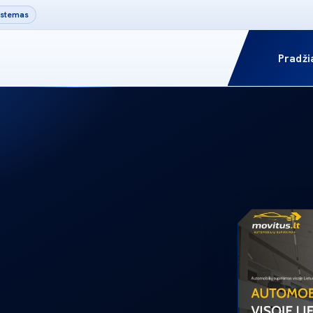
sistemas
Pradži