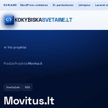
WordPress svetaines
El. parduotuves
Įskiepius
Laravel 
KURIAME
KOKYBISKA
SVETAINE.LT
Visi projektai
Pradžia
›
Projektai
›
Movitus.lt
Svetainė
SEO
Movitus.lt