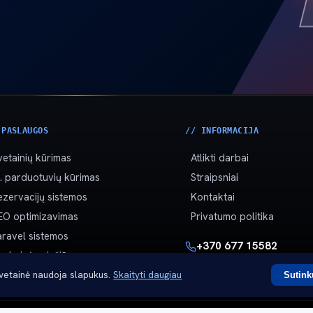
 PASLAUGOS
// INFORMACIJA
vetainių kūrimas
Atlikti darbai
l. parduotuvių kūrimas
Straipsniai
ezervacijų sistemos
Kontaktai
EO optimizavimas
Privatumo politika
aravel sistemos
+370 677 15582
echninė priežiūra
info@kokybiskasvetain
svetainė naudoja slapukus.
Skaityti daugiau
Sutink