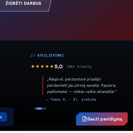
ŽIŪRĖTI DARBUS
// ATSILIEPIMAI
5,0
★★★★★
· 286+ klientų
„Nauja el. parduotuvė pradėjo
pardavinėti jau pirmą savaitę. Paysera,
paštomatai — viskas veikia sklandžiai."
— Tomas R. · El. prekyba
e.lt
u
Gauti pasiūlymą