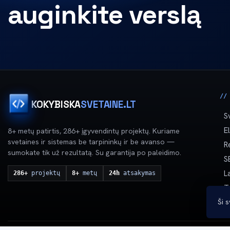
auginkite verslą
//
KOKYBISKA
SVETAINE.LT
S
E
8+ metų patirtis, 286+ įgyvendintų projektų. Kuriame
svetaines ir sistemas be tarpininkų ir be avanso —
R
sumokate tik už rezultatą. Su garantija po paleidimo.
S
L
286+
projektų
8+
metų
24h
atsakymas
T
Ši 