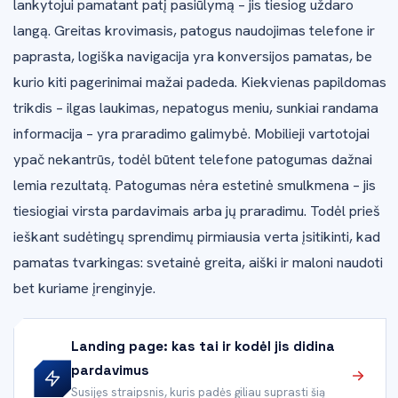
lankytojui pamatant patį pasiūlymą – jis tiesiog uždaro
langą. Greitas krovimasis, patogus naudojimas telefone ir
paprasta, logiška navigacija yra konversijos pamatas, be
kurio kiti pagerinimai mažai padeda. Kiekvienas papildomas
trikdis – ilgas laukimas, nepatogus meniu, sunkiai randama
informacija – yra praradimo galimybė. Mobilieji vartotojai
ypač nekantrūs, todėl būtent telefone patogumas dažnai
lemia rezultatą. Patogumas nėra estetinė smulkmena – jis
tiesiogiai virsta pardavimais arba jų praradimu. Todėl prieš
ieškant sudėtingų sprendimų pirmiausia verta įsitikinti, kad
pamatas tvarkingas: svetainė greita, aiški ir maloni naudoti
bet kuriame įrenginyje.
Landing page: kas tai ir kodėl jis didina
pardavimus
Susijęs straipsnis, kuris padės giliau suprasti šią