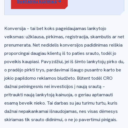
Svetainių kūrimas
Konversija – tai bet koks pageidaujamas lankytojo
veiksmas: užklausa, pirkimas, registracija, skambutis ar net
prenumerata. Net nedidelis konversijos padidinimas reiškia
proporcingai daugiau klientų iš to paties srauto, todėl jo
poveikis kaupiasi. Pavyzdžiui, jei iš šimto lankytojų pirko du,
o pradėjo pirkti trys, pardavimai išaugo pusantro karto be
jokio papildomo reklamos biudžeto. Būtent todėl CRO
dažnai pelningesnis nei investicijos į naują srautą –
pritraukti naują lankytoją kainuoja, o geriau aptarnauti
esamą beveik nieko. Tai darbas su jau turimu turtu, kuris
dažnai nepakankamai išnaudojamas, nes visas dėmesys
skiriamas tik srauto didinimui, o ne jo pavertimui pinigais.