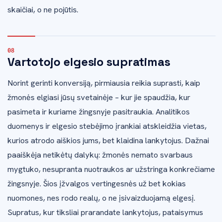
skaičiai, o ne pojūtis.
Vartotojo elgesio supratimas
Norint gerinti konversiją, pirmiausia reikia suprasti, kaip
žmonės elgiasi jūsų svetainėje – kur jie spaudžia, kur
pasimeta ir kuriame žingsnyje pasitraukia. Analitikos
duomenys ir elgesio stebėjimo įrankiai atskleidžia vietas,
kurios atrodo aiškios jums, bet klaidina lankytojus. Dažnai
paaiškėja netikėtų dalykų: žmonės nemato svarbaus
mygtuko, nesupranta nuotraukos ar užstringa konkrečiame
žingsnyje. Šios įžvalgos vertingesnės už bet kokias
nuomones, nes rodo realų, o ne įsivaizduojamą elgesį.
Supratus, kur tiksliai prarandate lankytojus, pataisymus