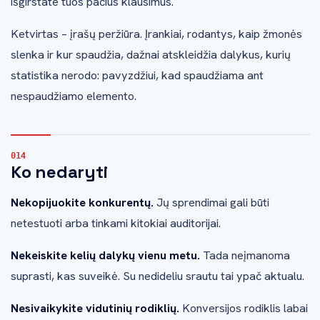
išgirstate tuos pačius klausimus.
Ketvirtas – įrašų peržiūra. Įrankiai, rodantys, kaip žmonės
slenka ir kur spaudžia, dažnai atskleidžia dalykus, kurių
statistika nerodo: pavyzdžiui, kad spaudžiama ant
nespaudžiamo elemento.
Ko nedaryti
Nekopijuokite konkurentų.
Jų sprendimai gali būti
netestuoti arba tinkami kitokiai auditorijai.
Nekeiskite kelių dalykų vienu metu.
Tada neįmanoma
suprasti, kas suveikė. Su nedideliu srautu tai ypač aktualu.
Nesivaikykite vidutinių rodiklių.
Konversijos rodiklis labai