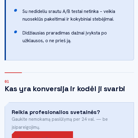
Su nedideliu srautu A/B testai netinka – veikia
nuoseklūs pakeitimai ir kokybiniai stebėjimai.
Didžiausias praradimas dažnai įvyksta po
užklausos, o ne prieš ją.
Kas yra konversija ir kodėl ji svarbi
Reikia profesionalios svetainės?
Gaukite nemokamą pasiūlymą per 24 val. — be
įsipareigojimų.