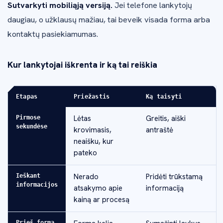
Sutvarkyti mobiliąją versiją.
Jei telefone lankytojų
daugiau, o užklausų mažiau, tai beveik visada forma arba
kontaktų pasiekiamumas.
Kur lankytojai iškrenta ir ką tai reiškia
Etapas
Priežastis
Ką taisyti
Lėtas
Greitis, aiški
Pirmose
sekundėse
krovimasis,
antraštė
neaišku, kur
pateko
Nerado
Pridėti trūkstamą
Ieškant
informacijos
atsakymo apie
informaciją
kainą ar procesą
Prieš formą