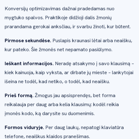
Konversijų optimizavimas dažnai pradedamas nuo
mygtuko spalvos. Praktikoje didžioji dalis žmonių
prarandama gerokai anksčiau, ir svarbu žinoti, kur būtent.
Pirmose sekundėse.
Puslapis kraunasi lėtai arba neaišku,
kur pateko. Šie žmonės net nepamato pasiūlymo.
Ieškant informacijos.
Neradę atsakymo į savo klausimą –
kiek kainuoja, kaip vyksta, ar dirbate jų mieste – lankytojai
išeina ne todėl, kad netiko, o todėl, kad neaišku.
Prieš formą.
Žmogus jau apsisprendęs, bet forma
reikalauja per daug arba kelia klausimų: kodėl reikia
įmonės kodo, ką darysite su duomenimis.
Formos viduryje.
Per daug laukų, nepatogi klaviatūra
telefone, neaiškus klaidos pranešimas.