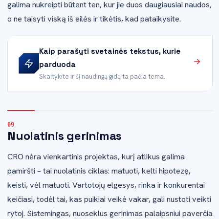
galima nukreipti būtent ten, kur jie duos daugiausiai naudos,
o ne taisyti viską iš eilės ir tikėtis, kad pataikysite.
Kaip parašyti svetainės tekstus, kurie
parduoda
Skaitykite ir šį naudingą gidą ta pačia tema.
Nuolatinis gerinimas
CRO nėra vienkartinis projektas, kurį atlikus galima
pamiršti – tai nuolatinis ciklas: matuoti, kelti hipotezę,
keisti, vėl matuoti. Vartotojų elgesys, rinka ir konkurentai
keičiasi, todėl tai, kas puikiai veikė vakar, gali nustoti veikti
rytoj. Sistemingas, nuoseklus gerinimas palaipsniui paverčia