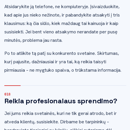
Atsidarykite ją telefone, ne kompiuteryje. Įsivaizduokite,
kad apie jus nieko nežinote, ir pabandykite atsakyti į tris
klausimus: ką čia siūlo, kiek maždaug tai kainuoja ir kaip
susisiekti. Jei bent vieno atsakymo nerandate per pusę
minutės, problema jau rasta.
Po to atlikite tą patį su konkurento svetaine. Skirtumas,
kurį pajusite, dažniausiai ir yra tai, ką reikia taisyti
pirmiausia – ne mygtuko spalva, o trūkstama informacija.
Reikia profesionalaus sprendimo?
Jei jums reikia svetainės, kuri ne tik gerai atrodo, bet ir
atveda klientų, susisiekite. Dirbame be tarpininkų –