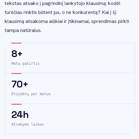
tekstas atsako į pagrindinį lankytojo klausimą: kodėl
turėčiau rinktis būtent jus, o ne konkurentą? Kai į šį
klausimą atsakoma aiškiai ir įtikinamai, sprendimas pirkti
tampa natūralus.
8+
Metų patirtis
70+
Projektų per metus
24h
Atsakymo laikas