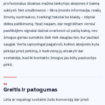
profesionalus dizainas mažina lankytojo abejones ir baimę
suklysti. Net smulkmenos – tikra įmonės informacija, realių
žmonių nuotraukos, tvarkingi tekstai be klaidų – stipriai
didina patikimumą. Ypač naujam, dar negirdėtam verslui
pasitikėjimo signalai dažnai svarbesni už pačią kainą, nes
žmogus geriau sumokės šiek tiek daugiau ten, kur jaučiasi
saugiai. Verta sąmoningai pagalvoti, kokios abejonės kyla
pirkėjui prieš pirkimą, ir kiekvieną jų atsakyti dar
svetainėje, kad iki kontakto žmogus jau būtų pasiruošęs
pirkti.
Greitis ir patogumas
Lėta ar nepatogi svetainė žudo konversiją dar prieš