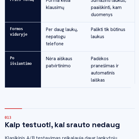
Forma kelia
Sumažinti laukus,
klausimų
paaiškinti, kam
duomenys
Per daug laukų,
Palikti tik būtinus
Formos
viduryje
nepatogu
laukus
telefone
Nėra aiškaus
Padėkos
Po
išsiuntimo
patvirtinimo
pranešimas ir
automatinis
laiškas
Kaip testuoti, kai srauto nedaug
Klasikinis A/B testavimas reikalauja daug lankytojų.