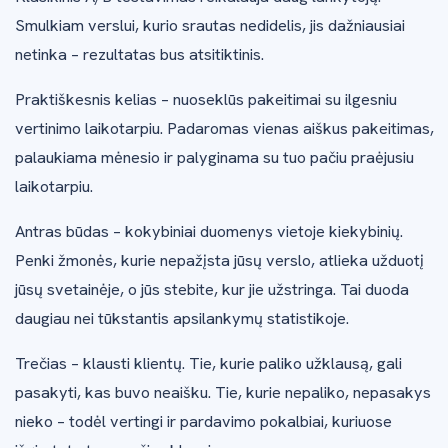
Smulkiam verslui, kurio srautas nedidelis, jis dažniausiai
netinka – rezultatas bus atsitiktinis.
Praktiškesnis kelias – nuoseklūs pakeitimai su ilgesniu
vertinimo laikotarpiu. Padaromas vienas aiškus pakeitimas,
palaukiama mėnesio ir palyginama su tuo pačiu praėjusiu
laikotarpiu.
Antras būdas – kokybiniai duomenys vietoje kiekybinių.
Penki žmonės, kurie nepažįsta jūsų verslo, atlieka užduotį
jūsų svetainėje, o jūs stebite, kur jie užstringa. Tai duoda
daugiau nei tūkstantis apsilankymų statistikoje.
Trečias – klausti klientų. Tie, kurie paliko užklausą, gali
pasakyti, kas buvo neaišku. Tie, kurie nepaliko, nepasakys
nieko – todėl vertingi ir pardavimo pokalbiai, kuriuose