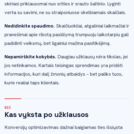
skiriasi priklausomai nuo srities ir srauto šaltinio. Lyginti
verta su savimi, ne su straipsniuose skelbiamais skaičiais.
Nedidinkite spaudimo.
Skaičiuokliai, atgaliniai laikmačiai ir
pranešimai apie ribotą pasiūlymą trumpuoju laikotarpiu gali
padidinti veiksmų, bet ilgainiui mažina pasitikėjimą.
Nepamirškite kokybės.
Daugiau užklausų nėra tikslas, jei
jos netinkamos. Kartais teisingas sprendimas yra pridėti
informacijos, kuri dalį žmonių atbaidys – bet paliks tuos,
kurie realiai taps klientais.
Kas vyksta po užklausos
Konversijų optimizavimas dažnai baigiamas ties išsiųsta