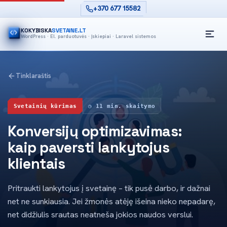
+370 677 15582
KOKYBISKA
SVETAINE.LT
WordPress · El. parduotuvės · Įskiepiai · Laravel sistemos
S
Tinklaraštis
Svetainių kūrimas
◷ 11 min. skaitymo
Konversijų optimizavimas:
kaip paversti lankytojus
klientais
Pritraukti lankytojus į svetainę – tik pusė darbo, ir dažnai
net ne sunkiausia. Jei žmonės atėję išeina nieko nepadarę,
net didžiulis srautas neatneša jokios naudos verslui.