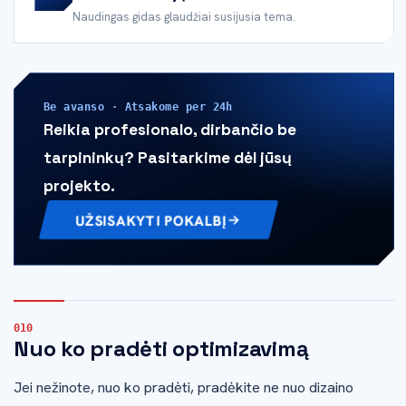
Naudingas gidas glaudžiai susijusia tema.
Be avanso · Atsakome per 24h
Reikia profesionalo, dirbančio be
tarpininkų? Pasitarkime dėl jūsų
projekto.
UŽSISAKYTI POKALBĮ
Nuo ko pradėti optimizavimą
Jei nežinote, nuo ko pradėti, pradėkite ne nuo dizaino