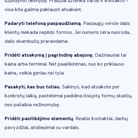
užpildymo tikimybę. Pradžiai užtenka vardo ir kontakto –
visa kita galima paklausti atsakant.
Padaryti telefoną paspaudžiamą.
Paslaugų versle dalis
klientų niekada nepildo formos. Jei numeris nėra nuoroda,
dalis skambučių prarandama.
Pridėti atsakymą į pagrindinę abejonę.
Dažniausiai tai
kaina arba terminai. Net paaiškinimas, nuo ko priklauso
kaina, veikia geriau nei tyla.
Pasakyti, kas bus toliau.
Sakinys, kad atsakote per
konkretų laiką, pastebimai padidina išsiųstų formų skaičių,
nes pašalina nežinomybę.
Pridėti pasitikėjimo elementų.
Realūs kontaktai, darbų
pavyzdžiai, atsiliepimai su vardais.