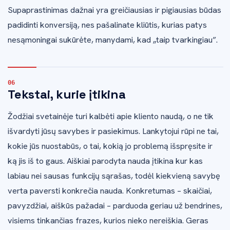
Supaprastinimas dažnai yra greičiausias ir pigiausias būdas
padidinti konversiją, nes pašalinate kliūtis, kurias patys
nesąmoningai sukūrėte, manydami, kad „taip tvarkingiau”.
Tekstai, kurie įtikina
Žodžiai svetainėje turi kalbėti apie kliento naudą, o ne tik
išvardyti jūsų savybes ir pasiekimus. Lankytojui rūpi ne tai,
kokie jūs nuostabūs, o tai, kokią jo problemą išspręsite ir
ką jis iš to gaus. Aiškiai parodyta nauda įtikina kur kas
labiau nei sausas funkcijų sąrašas, todėl kiekvieną savybę
verta paversti konkrečia nauda. Konkretumas – skaičiai,
pavyzdžiai, aiškūs pažadai – parduoda geriau už bendrines,
visiems tinkančias frazes, kurios nieko nereiškia. Geras