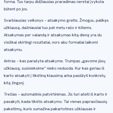
forma. Tuo tarpu didžiausias praradimas neretai įvyksta
būtent po jos.
Svarbiausias veiksnys – atsakymo greitis. Žmogus, palikęs
užklausą, dažniausiai tuo pat metu rašo ir kitiems.
Atsakymas per valandą ir atsakymas kitą dieną yra du
visiškai skirtingi rezultatai, nors abu formaliai laikomi
atsakymu.
Antras – kas parašyta atsakyme. Trumpas „gavome jūsų
užklausą, susisieksime” nieko neduoda. Kur kas geriau iš
karto atsakyti į tikėtiną klausimą arba pasiūlyti konkretų
kitą žingsnį.
Trečias – automatinis patvirtinimas. Jis turi ateiti iš karto ir
pasakyti, kada tikėtis atsakymo. Tai vienas paprasčiausių
pakeitimų, kuris sumažina pakartotines užklausas ir