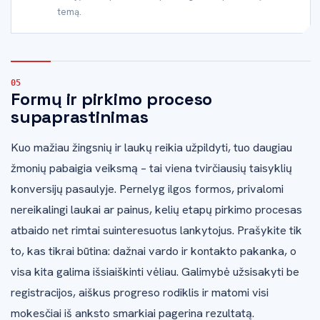
temą.
Formų ir pirkimo proceso
supaprastinimas
Kuo mažiau žingsnių ir laukų reikia užpildyti, tuo daugiau
žmonių pabaigia veiksmą – tai viena tvirčiausių taisyklių
konversijų pasaulyje. Pernelyg ilgos formos, privalomi
nereikalingi laukai ar painus, kelių etapų pirkimo procesas
atbaido net rimtai suinteresuotus lankytojus. Prašykite tik
to, kas tikrai būtina: dažnai vardo ir kontakto pakanka, o
visa kita galima išsiaiškinti vėliau. Galimybė užsisakyti be
registracijos, aiškus progreso rodiklis ir matomi visi
mokesčiai iš anksto smarkiai pagerina rezultatą.