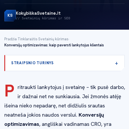
KokybiškaSvetaine.lt
KS
// Svetainių kūrimas ir SEO
Pradžia
›
Tinklaraštis
›
Svetainių kūrimas
›
Konversijų optimizavimas: kaip paversti lankytojus klientais
STRAIPSNIO TURINYS
P
ritraukti lankytojus į svetainę – tik pusė darbo,
ir dažnai net ne sunkiausia. Jei žmonės atėję
išeina nieko nepadarę, net didžiulis srautas
neatneša jokios naudos verslui.
Konversijų
optimizavimas
, angliškai vadinamas CRO, yra