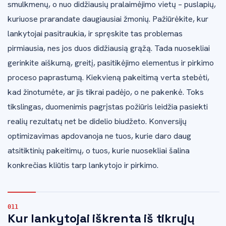
smulkmenų, o nuo didžiausių pralaimėjimo vietų – puslapių,
kuriuose prarandate daugiausiai žmonių. Pažiūrėkite, kur
lankytojai pasitraukia, ir spręskite tas problemas
pirmiausia, nes jos duos didžiausią grąžą. Tada nuosekliai
gerinkite aiškumą, greitį, pasitikėjimo elementus ir pirkimo
proceso paprastumą. Kiekvieną pakeitimą verta stebėti,
kad žinotumėte, ar jis tikrai padėjo, o ne pakenkė. Toks
tikslingas, duomenimis pagrįstas požiūris leidžia pasiekti
realių rezultatų net be didelio biudžeto. Konversijų
optimizavimas apdovanoja ne tuos, kurie daro daug
atsitiktinių pakeitimų, o tuos, kurie nuosekliai šalina
konkrečias kliūtis tarp lankytojo ir pirkimo.
Kur lankytojai iškrenta iš tikrųjų