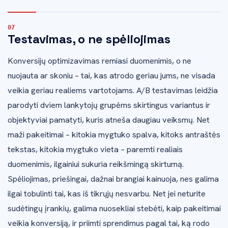
Testavimas, o ne spėliojimas
Konversijų optimizavimas remiasi duomenimis, o ne
nuojauta ar skoniu – tai, kas atrodo geriau jums, ne visada
veikia geriau realiems vartotojams. A/B testavimas leidžia
parodyti dviem lankytojų grupėms skirtingus variantus ir
objektyviai pamatyti, kuris atneša daugiau veiksmų. Net
maži pakeitimai – kitokia mygtuko spalva, kitoks antraštės
tekstas, kitokia mygtuko vieta – paremti realiais
duomenimis, ilgainiui sukuria reikšmingą skirtumą.
Spėliojimas, priešingai, dažnai brangiai kainuoja, nes galima
ilgai tobulinti tai, kas iš tikrųjų nesvarbu. Net jei neturite
sudėtingų įrankių, galima nuosekliai stebėti, kaip pakeitimai
veikia konversiją, ir priimti sprendimus pagal tai, ką rodo