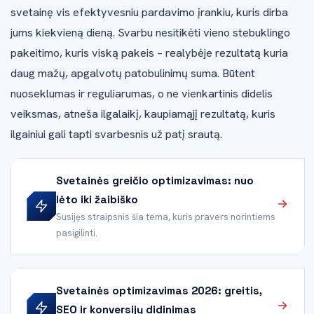
svetainę vis efektyvesniu pardavimo įrankiu, kuris dirba
jums kiekvieną dieną. Svarbu nesitikėti vieno stebuklingo
pakeitimo, kuris viską pakeis – realybėje rezultatą kuria
daug mažų, apgalvotų patobulinimų suma. Būtent
nuoseklumas ir reguliarumas, o ne vienkartinis didelis
veiksmas, atneša ilgalaikį, kaupiamąjį rezultatą, kuris
ilgainiui gali tapti svarbesnis už patį srautą.
Svetainės greičio optimizavimas: nuo
lėto iki žaibiško
Susijęs straipsnis šia tema, kuris pravers norintiems
pasigilinti.
Svetainės optimizavimas 2026: greitis,
SEO ir konversijų didinimas