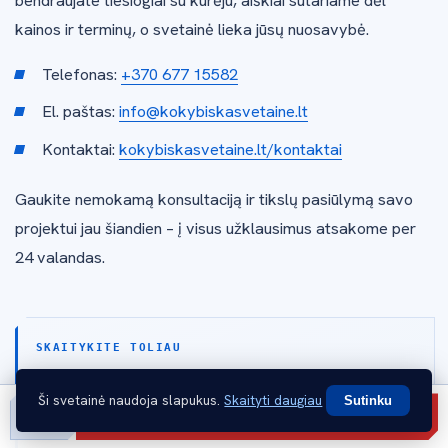
bendraujate tiesiogiai su kūrėju, aiškiai sutariame dėl
kainos ir terminų, o svetainė lieka jūsų nuosavybė.
Telefonas:
+370 677 15582
El. paštas:
info@kokybiskasvetaine.lt
Kontaktai:
kokybiskasvetaine.lt/kontaktai
Gaukite nemokamą konsultaciją ir tikslų pasiūlymą savo
projektui jau šiandien – į visus užklausimus atsakome per
24 valandas.
SKAITYKITE TOLIAU
Svetainės optimizavimas 2026: greitis, SEO ir
Ši svetainė naudoja slapukus.
Skaityti daugiau
Sutinku
konversijų didinimas
Gauti pasiūlymą
Skambinti