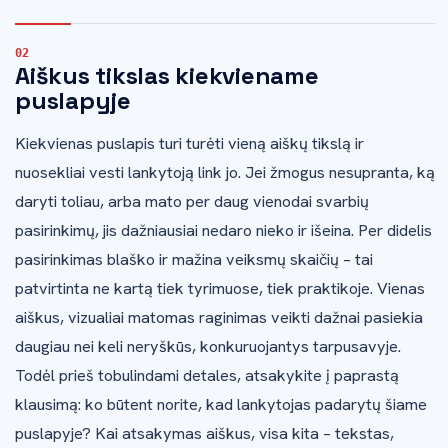
Aiškus tikslas kiekviename
puslapyje
Kiekvienas puslapis turi turėti vieną aiškų tikslą ir
nuosekliai vesti lankytoją link jo. Jei žmogus nesupranta, ką
daryti toliau, arba mato per daug vienodai svarbių
pasirinkimų, jis dažniausiai nedaro nieko ir išeina. Per didelis
pasirinkimas blaško ir mažina veiksmų skaičių – tai
patvirtinta ne kartą tiek tyrimuose, tiek praktikoje. Vienas
aiškus, vizualiai matomas raginimas veikti dažnai pasiekia
daugiau nei keli neryškūs, konkuruojantys tarpusavyje.
Todėl prieš tobulindami detales, atsakykite į paprastą
klausimą: ko būtent norite, kad lankytojas padarytų šiame
puslapyje? Kai atsakymas aiškus, visa kita – tekstas,