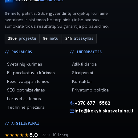
8+ metų patirtis, 286+ įgyvendintų projektų. Kuriame
svetaines ir sistemas be tarpininkų ir be avanso —
sumokate tik už rezultatą. Su garantija po paleidimo.
286+
projektų
8+
metų
24h
atsakymas
// PASLAUGOS
// INFORMACIJA
Svetainių kūrimas
Atlikti darbai
El. parduotuvių kūrimas
Straipsniai
Rezervacijų sistemos
Kontaktai
SEO optimizavimas
Privatumo politika
Laravel sistemos
+370 677 15582
Techninė priežiūra
info@kokybiskasvetaine.lt
// ATSILIEPIMAI
5,0
★★★★★
· 286+ klientų