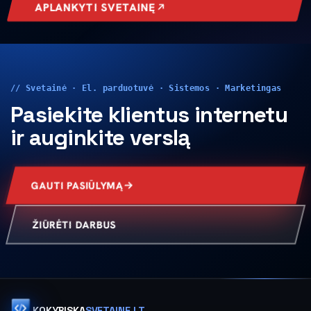
APLANKYTI SVETAINĘ
// Svetainė · El. parduotuvė · Sistemos · Marketingas
Pasiekite klientus internetu
ir auginkite verslą
GAUTI PASIŪLYMĄ
ŽIŪRĖTI DARBUS
KOKYBISKA
SVETAINE.LT