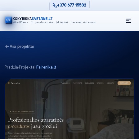
+370 677 15582
KOKYBISKA
SVETAINE.LT
WordPress · El. parduotuvės · Įskiepiai · Laravel sistemos
Visi projektai
Pradžia
›
Projektai
›
Fairenika.lt