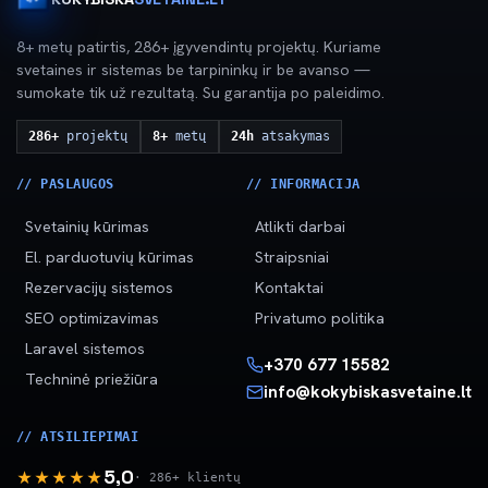
8+ metų patirtis, 286+ įgyvendintų projektų. Kuriame
svetaines ir sistemas be tarpininkų ir be avanso —
sumokate tik už rezultatą. Su garantija po paleidimo.
286+
projektų
8+
metų
24h
atsakymas
// PASLAUGOS
// INFORMACIJA
Svetainių kūrimas
Atlikti darbai
El. parduotuvių kūrimas
Straipsniai
Rezervacijų sistemos
Kontaktai
SEO optimizavimas
Privatumo politika
Laravel sistemos
+370 677 15582
Techninė priežiūra
info@kokybiskasvetaine.lt
// ATSILIEPIMAI
5,0
★★★★★
· 286+ klientų