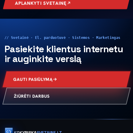
APLANKYTI SVETAINĘ
// Svetainė · El. parduotuvė · Sistemos · Marketingas
Pasiekite klientus internetu
ir auginkite verslą
GAUTI PASIŪLYMĄ
ŽIŪRĖTI DARBUS
KOKYBISKA
SVETAINE.LT