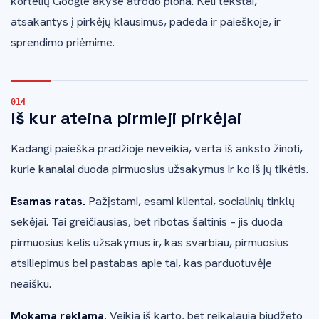
kortelių Google akyse atrodo plona. Keli tekstai,
atsakantys į pirkėjų klausimus, padeda ir paieškoje, ir
sprendimo priėmime.
Iš kur ateina pirmieji pirkėjai
Kadangi paieška pradžioje neveikia, verta iš anksto žinoti,
kurie kanalai duoda pirmuosius užsakymus ir ko iš jų tikėtis.
Esamas ratas.
Pažįstami, esami klientai, socialinių tinklų
sekėjai. Tai greičiausias, bet ribotas šaltinis – jis duoda
pirmuosius kelis užsakymus ir, kas svarbiau, pirmuosius
atsiliepimus bei pastabas apie tai, kas parduotuvėje
neaišku.
Mokama reklama.
Veikia iš karto, bet reikalauja biudžeto