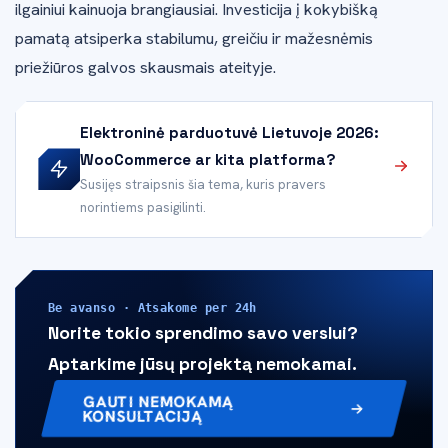
ilgainiui kainuoja brangiausiai. Investicija į kokybišką
pamatą atsiperka stabilumu, greičiu ir mažesnėmis
priežiūros galvos skausmais ateityje.
Elektroninė parduotuvė Lietuvoje 2026:
WooCommerce ar kita platforma?
Susijęs straipsnis šia tema, kuris pravers
norintiems pasigilinti.
Be avanso · Atsakome per 24h
Norite tokio sprendimo savo verslui?
Aptarkime jūsų projektą nemokamai.
GAUTI NEMOKAMĄ
KONSULTACIJĄ