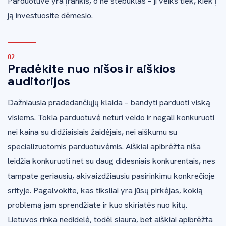
Parduotuvė yra įrankis, o ne stebuklas – ji veiks tiek, kiek į
ją investuosite dėmesio.
Pradėkite nuo nišos ir aiškios
auditorijos
Dažniausia pradedančiųjų klaida – bandyti parduoti viską
visiems. Tokia parduotuvė neturi veido ir negali konkuruoti
nei kaina su didžiaisiais žaidėjais, nei aiškumu su
specializuotomis parduotuvėmis. Aiškiai apibrėžta niša
leidžia konkuruoti net su daug didesniais konkurentais, nes
tampate geriausiu, akivaizdžiausiu pasirinkimu konkrečioje
srityje. Pagalvokite, kas tiksliai yra jūsų pirkėjas, kokią
problemą jam sprendžiate ir kuo skiriatės nuo kitų.
Lietuvos rinka nedidelė, todėl siaura, bet aiškiai apibrėžta