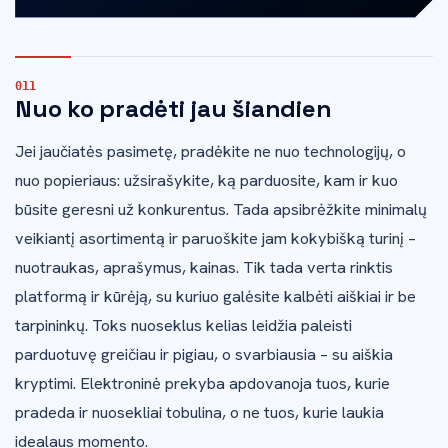
Nuo ko pradėti jau šiandien
Jei jaučiatės pasimetę, pradėkite ne nuo technologijų, o
nuo popieriaus: užsirašykite, ką parduosite, kam ir kuo
būsite geresni už konkurentus. Tada apsibrėžkite minimalų
veikiantį asortimentą ir paruoškite jam kokybišką turinį –
nuotraukas, aprašymus, kainas. Tik tada verta rinktis
platformą ir kūrėją, su kuriuo galėsite kalbėti aiškiai ir be
tarpininkų. Toks nuoseklus kelias leidžia paleisti
parduotuvę greičiau ir pigiau, o svarbiausia – su aiškia
kryptimi. Elektroninė prekyba apdovanoja tuos, kurie
pradeda ir nuosekliai tobulina, o ne tuos, kurie laukia
idealaus momento.