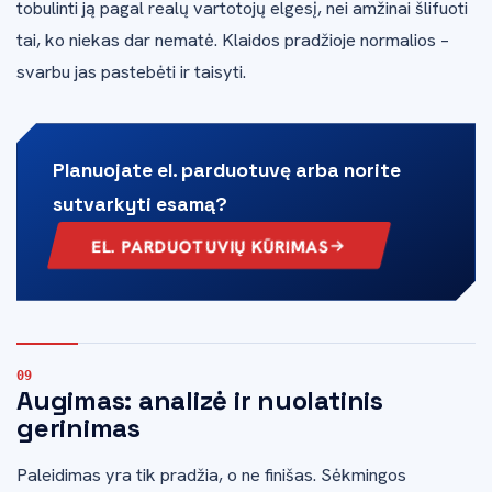
tobulinti ją pagal realų vartotojų elgesį, nei amžinai šlifuoti
tai, ko niekas dar nematė. Klaidos pradžioje normalios –
svarbu jas pastebėti ir taisyti.
Planuojate el. parduotuvę arba norite
sutvarkyti esamą?
EL. PARDUOTUVIŲ KŪRIMAS
Augimas: analizė ir nuolatinis
gerinimas
Paleidimas yra tik pradžia, o ne finišas. Sėkmingos