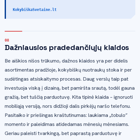
KokybiškaSvetaine.lt
Dažniausios pradedančiųjų klaidos
Be aiškios nišos trūkumo, dažnos klaidos yra per didelis
asortimentas pradžioje, kokybiškų nuotraukų stoka ir per
sudėtingas atsiskaitymo procesas. Daug verslų taip pat
investuoja viską į dizainą, bet pamiršta srautą, todėl gauna
gražią, bet tuščią parduotuvę. Kita tipinė klaida – ignoruoti
mobiliąją versiją, nors didžioji dalis pirkėjų naršo telefonu.
Pasitaiko ir priešingas kraštutinumas: laukiama „tobulo”
momento ir paleidimas atidedamas mėnesių mėnesiams.
Geriau paleisti tvarkingą, bet paprastą parduotuvę ir