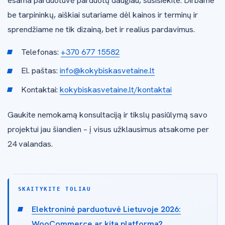
esama parduotuvė parduotų daugiau, susisiekite. Dirbame
be tarpininkų, aiškiai sutariame dėl kainos ir terminų ir
sprendžiame ne tik dizainą, bet ir realius pardavimus.
Telefonas:
+370 677 15582
El. paštas:
info@kokybiskasvetaine.lt
Kontaktai:
kokybiskasvetaine.lt/kontaktai
Gaukite nemokamą konsultaciją ir tikslų pasiūlymą savo
projektui jau šiandien – į visus užklausimus atsakome per
24 valandas.
SKAITYKITE TOLIAU
Elektroninė parduotuvė Lietuvoje 2026:
WooCommerce ar kita platforma?