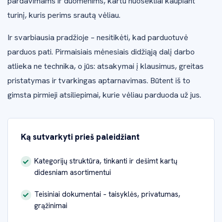
pardavimams ir duomenims, kartu nuosekliai kaupiant
turinį, kuris perims srautą vėliau.
Ir svarbiausia pradžioje – nesitikėti, kad parduotuvė
parduos pati. Pirmaisiais mėnesiais didžiąją dalį darbo
atlieka ne technika, o jūs: atsakymai į klausimus, greitas
pristatymas ir tvarkingas aptarnavimas. Būtent iš to
gimsta pirmieji atsiliepimai, kurie vėliau parduoda už jus.
Ką sutvarkyti prieš paleidžiant
Kategorijų struktūra, tinkanti ir dešimt kartų
didesniam asortimentui
Teisiniai dokumentai – taisyklės, privatumas,
grąžinimai