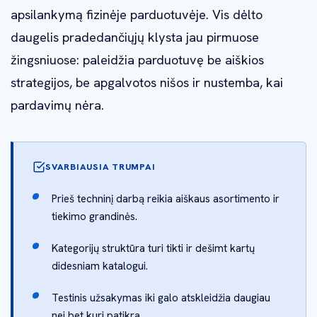
apsilankymą fizinėje parduotuvėje. Vis dėlto
daugelis pradedančiųjų klysta jau pirmuose
žingsniuose: paleidžia parduotuvę be aiškios
strategijos, be apgalvotos nišos ir nustemba, kai
pardavimų nėra.
SVARBIAUSIA TRUMPAI
Prieš techninį darbą reikia aiškaus asortimento ir
tiekimo grandinės.
Kategorijų struktūra turi tikti ir dešimt kartų
didesniam katalogui.
Testinis užsakymas iki galo atskleidžia daugiau
nei bet kuri patikra.