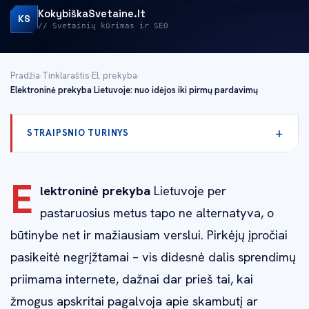
KokybiškaSvetaine.lt
KS
// Svetainių kūrimas ir SEO
Pradžia
›
Tinklaraštis
›
El. prekyba
›
Elektroninė prekyba Lietuvoje: nuo idėjos iki pirmų pardavimų
STRAIPSNIO TURINYS
E
lektroninė prekyba
Lietuvoje per
pastaruosius metus tapo ne alternatyva, o
būtinybe net ir mažiausiam verslui. Pirkėjų įpročiai
pasikeitė negrįžtamai – vis didesnė dalis sprendimų
priimama internete, dažnai dar prieš tai, kai
žmogus apskritai pagalvoja apie skambutį ar