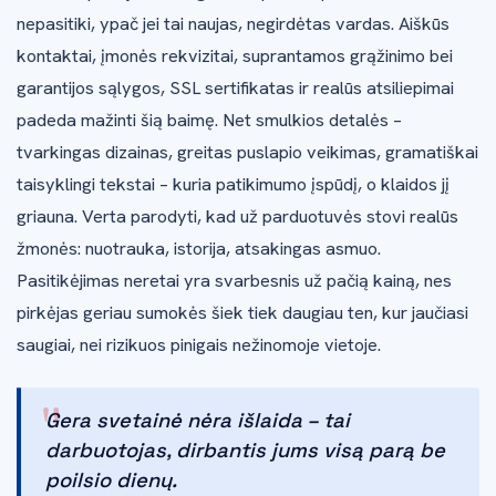
nepasitiki, ypač jei tai naujas, negirdėtas vardas. Aiškūs
kontaktai, įmonės rekvizitai, suprantamos grąžinimo bei
garantijos sąlygos, SSL sertifikatas ir realūs atsiliepimai
padeda mažinti šią baimę. Net smulkios detalės –
tvarkingas dizainas, greitas puslapio veikimas, gramatiškai
taisyklingi tekstai – kuria patikimumo įspūdį, o klaidos jį
griauna. Verta parodyti, kad už parduotuvės stovi realūs
žmonės: nuotrauka, istorija, atsakingas asmuo.
Pasitikėjimas neretai yra svarbesnis už pačią kainą, nes
pirkėjas geriau sumokės šiek tiek daugiau ten, kur jaučiasi
saugiai, nei rizikuos pinigais nežinomoje vietoje.
"
Gera svetainė nėra išlaida – tai
darbuotojas, dirbantis jums visą parą be
poilsio dienų.