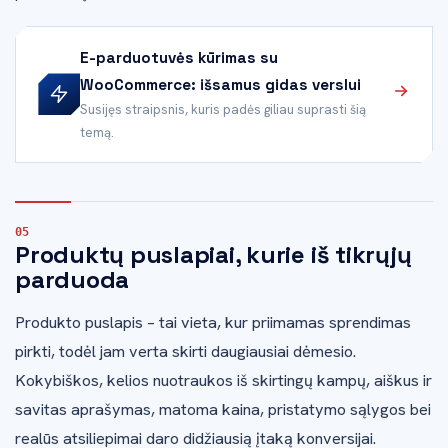
E-parduotuvės kūrimas su
WooCommerce: išsamus gidas verslui
Susijęs straipsnis, kuris padės giliau suprasti šią
temą.
Produktų puslapiai, kurie iš tikrųjų
parduoda
Produkto puslapis – tai vieta, kur priimamas sprendimas
pirkti, todėl jam verta skirti daugiausiai dėmesio.
Kokybiškos, kelios nuotraukos iš skirtingų kampų, aiškus ir
savitas aprašymas, matoma kaina, pristatymo sąlygos bei
realūs atsiliepimai daro didžiausią įtaką konversijai.