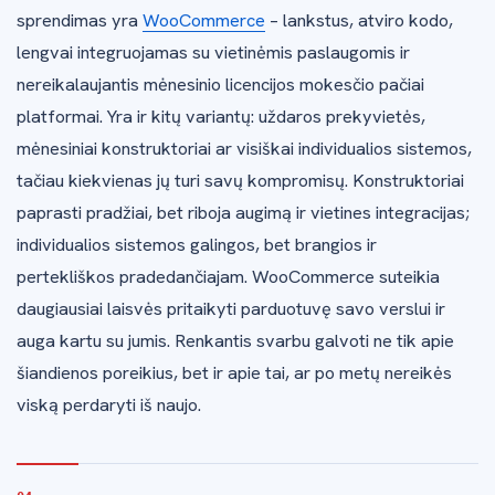
sprendimas yra
WooCommerce
– lankstus, atviro kodo,
lengvai integruojamas su vietinėmis paslaugomis ir
nereikalaujantis mėnesinio licencijos mokesčio pačiai
platformai. Yra ir kitų variantų: uždaros prekyvietės,
mėnesiniai konstruktoriai ar visiškai individualios sistemos,
tačiau kiekvienas jų turi savų kompromisų. Konstruktoriai
paprasti pradžiai, bet riboja augimą ir vietines integracijas;
individualios sistemos galingos, bet brangios ir
pertekliškos pradedančiajam. WooCommerce suteikia
daugiausiai laisvės pritaikyti parduotuvę savo verslui ir
auga kartu su jumis. Renkantis svarbu galvoti ne tik apie
šiandienos poreikius, bet ir apie tai, ar po metų nereikės
viską perdaryti iš naujo.