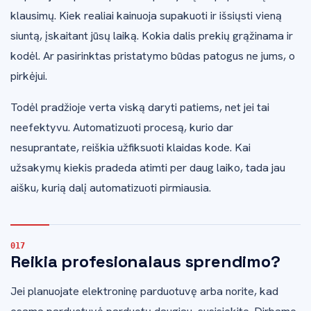
klausimų. Kiek realiai kainuoja supakuoti ir išsiųsti vieną
siuntą, įskaitant jūsų laiką. Kokia dalis prekių grąžinama ir
kodėl. Ar pasirinktas pristatymo būdas patogus ne jums, o
pirkėjui.
Todėl pradžioje verta viską daryti patiems, net jei tai
neefektyvu. Automatizuoti procesą, kurio dar
nesuprantate, reiškia užfiksuoti klaidas kode. Kai
užsakymų kiekis pradeda atimti per daug laiko, tada jau
aišku, kurią dalį automatizuoti pirmiausia.
Reikia profesionalaus sprendimo?
Jei planuojate elektroninę parduotuvę arba norite, kad