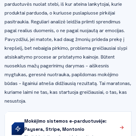
parduotuvės nuolat stebi, iš kur ateina lankytojai, kurie
produktai parduoda, o kuriuose puslapiuose pirkėjai
pasitraukia. Reguliari analizė leidžia priimti sprendimus
pagal realius duomenis, o ne pagal nuojautą ar emocijas.
Pavyzdžiui, jei matote, kad daug žmonių prideda prekę į
krepšelį, bet nebaigia pirkimo, problema greičiausiai slypi
atsiskaitymo procese ar pristatymo kainoje. Būtent
nuoseklus mažų pagerinimų darymas – aiškesnis
mygtukas, geresnė nuotrauka, papildomas mokėjimo
būdas – ilgainiui atneša didžiausią rezultatą. Tai maratonas,
kuriame laimi ne tas, kas startuoja greičiausiai, o tas, kas
nesustoja.
Mokėjimo sistemos e-parduotuvėje:
Paysera, Stripe, Montonio