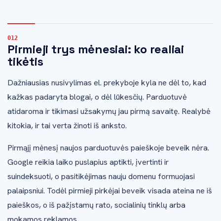
Pirmieji trys mėnesiai: ko realiai
tikėtis
Dažniausias nusivylimas el. prekyboje kyla ne dėl to, kad
kažkas padaryta blogai, o dėl lūkesčių. Parduotuvė
atidaroma ir tikimasi užsakymų jau pirmą savaitę. Realybė
kitokia, ir tai verta žinoti iš anksto.
Pirmąjį mėnesį naujos parduotuvės paieškoje beveik nėra.
Google reikia laiko puslapius aptikti, įvertinti ir
suindeksuoti, o pasitikėjimas nauju domenu formuojasi
palaipsniui. Todėl pirmieji pirkėjai beveik visada ateina ne iš
paieškos, o iš pažįstamų rato, socialinių tinklų arba
mokamos reklamos.