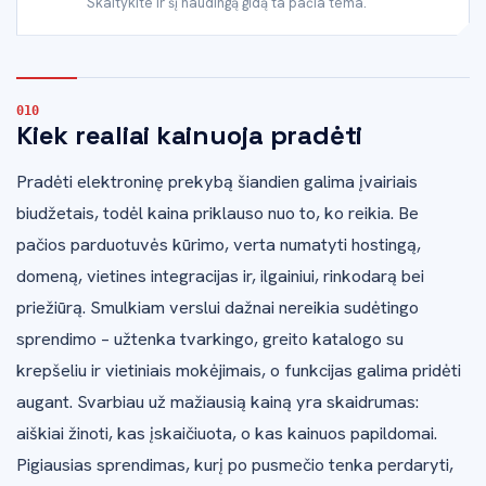
Skaitykite ir šį naudingą gidą ta pačia tema.
Kiek realiai kainuoja pradėti
Pradėti elektroninę prekybą šiandien galima įvairiais
biudžetais, todėl kaina priklauso nuo to, ko reikia. Be
pačios parduotuvės kūrimo, verta numatyti hostingą,
domeną, vietines integracijas ir, ilgainiui, rinkodarą bei
priežiūrą. Smulkiam verslui dažnai nereikia sudėtingo
sprendimo – užtenka tvarkingo, greito katalogo su
krepšeliu ir vietiniais mokėjimais, o funkcijas galima pridėti
augant. Svarbiau už mažiausią kainą yra skaidrumas:
aiškiai žinoti, kas įskaičiuota, o kas kainuos papildomai.
Pigiausias sprendimas, kurį po pusmečio tenka perdaryti,