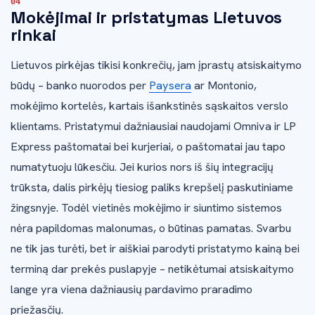
Mokėjimai ir pristatymas Lietuvos
rinkai
Lietuvos pirkėjas tikisi konkrečių, jam įprastų atsiskaitymo
būdų – banko nuorodos per
Paysera
ar Montonio,
mokėjimo kortelės, kartais išankstinės sąskaitos verslo
klientams. Pristatymui dažniausiai naudojami Omniva ir LP
Express paštomatai bei kurjeriai, o paštomatai jau tapo
numatytuoju lūkesčiu. Jei kurios nors iš šių integracijų
trūksta, dalis pirkėjų tiesiog paliks krepšelį paskutiniame
žingsnyje. Todėl vietinės mokėjimo ir siuntimo sistemos
nėra papildomas malonumas, o būtinas pamatas. Svarbu
ne tik jas turėti, bet ir aiškiai parodyti pristatymo kainą bei
terminą dar prekės puslapyje – netikėtumai atsiskaitymo
lange yra viena dažniausių pardavimo praradimo
priežasčių.