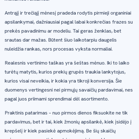
Antrąjį ir trečiąjį mėnesį pradeda rodytis pirmieji organiniai
apsilankymai, dažniausiai pagal labai konkrečias frazes su
prekės pavadinimu ar modeliu. Tai geras ženklas, bet
srautas dar mažas. Būtent šiuo laikotarpiu daugelis
nuleidžia rankas, nors procesas vyksta normaliai.
Realesnis vertinimo taškas yra šeštas mėnuo. Iki to laiko
turėtų matytis, kurios prekių grupės traukia lankytojus,
kurios visai neveikia, ir kokia yra tikroji konversija. Šie
duomenys vertingesni nei pirmųjų savaičių pardavimai, nes
pagal juos priimami sprendimai dėl asortimento.
Praktinis patarimas – nuo pirmos dienos fiksuokite ne tik
pardavimus, bet ir tai, kiek žmonių apsilankė, kiek įsidėjo į
krepšelį ir kiek pasiekė apmokėjimą. Be šių skaičių