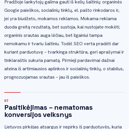
Pradžioje lankytojų galima gauti iš kelių šaltinių: organinės
Google paieškos, socialinių tinklų, el. pašto rinkodaros ir,
jei yra biudžeto, mokamos reklamos. Mokama reklama
duoda greitą rezultatą, bet sustoja, kai nustojate mokėti;
organinis srautas auga lėčiau, bet ilgainiui tampa
nemokamu ir tvariu šaltiniu. Todėl SEO verta pradėti dar
kuriant parduotuvę – tvarkinga struktūra, geri aprašymai ir
tinklaraštis sukuria pamatą. Pirmieji pardavimai dažnai
ateina iš artimiausios aplinkos ir socialinių tinklų, o stabilus,
prognozuojamas srautas – jau iš paieškos.
Pasitikėjimas – nematomas
konversijos veiksnys
Lietuvos pirkėjas atsargus ir nepirks iš parduotuvės, kuria