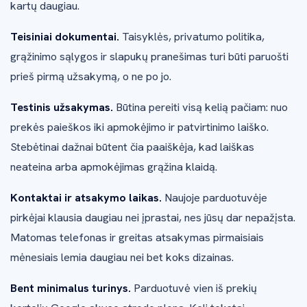
kartų daugiau.
Teisiniai dokumentai.
Taisyklės, privatumo politika,
grąžinimo sąlygos ir slapukų pranešimas turi būti paruošti
prieš pirmą užsakymą, o ne po jo.
Testinis užsakymas.
Būtina pereiti visą kelią pačiam: nuo
prekės paieškos iki apmokėjimo ir patvirtinimo laiško.
Stebėtinai dažnai būtent čia paaiškėja, kad laiškas
neateina arba apmokėjimas grąžina klaidą.
Kontaktai ir atsakymo laikas.
Naujoje parduotuvėje
pirkėjai klausia daugiau nei įprastai, nes jūsų dar nepažįsta.
Matomas telefonas ir greitas atsakymas pirmaisiais
mėnesiais lemia daugiau nei bet koks dizainas.
Bent minimalus turinys.
Parduotuvė vien iš prekių