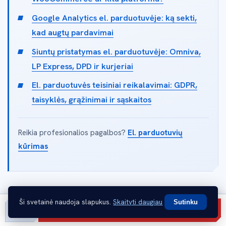
Google Analytics el. parduotuvėje: ką sekti,
kad augtų pardavimai
Siuntų pristatymas el. parduotuvėje: Omniva,
LP Express, DPD ir kurjeriai
El. parduotuvės teisiniai reikalavimai: GDPR,
taisyklės, grąžinimai ir sąskaitos
Reikia profesionalios pagalbos?
El. parduotuvių
kūrimas
Ši svetainė naudoja slapukus.
Skaityti daugiau
Sutinku
Gauti pasiūlymą
// TURINYS
32%
Skambinti