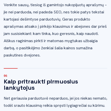
Venkite sausų, tiesiog iš gamintojo nukopijuotų aprašymų –
jie nei parduoda, nei padeda SEO, nes tokie patys tekstai
kartojasi dešimtyse parduotuvių. Geras produkto
aprašymas atsako į pirkėjo klausimus ir abejones dar prieš
jam susisiekiant: kam tinka, kuo geresnis, kaip naudoti.
Aiškus raginimas pirkti ir matomas mygtukas užbaigia
darbą, o pasitikėjimo ženklai šalia kainos sumažina
paskutines dvejones.
Kaip pritraukti pirmuosius
lankytojus
Net geriausia parduotuvė neparduos, jei jos niekas nemato,
todėl srauto klausimą reikia spręsti lygiagrečiai su kūrimu.