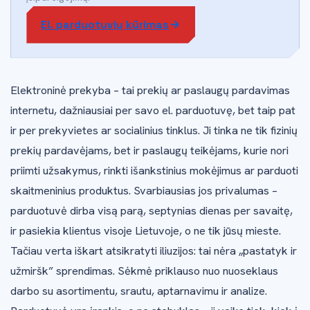
El. parduotuvių kūrimas
Elektroninė prekyba – tai prekių ar paslaugų pardavimas
internetu, dažniausiai per savo el. parduotuvę, bet taip pat
ir per prekyvietes ar socialinius tinklus. Ji tinka ne tik fizinių
prekių pardavėjams, bet ir paslaugų teikėjams, kurie nori
priimti užsakymus, rinkti išankstinius mokėjimus ar parduoti
skaitmeninius produktus. Svarbiausias jos privalumas –
parduotuvė dirba visą parą, septynias dienas per savaitę,
ir pasiekia klientus visoje Lietuvoje, o ne tik jūsų mieste.
Tačiau verta iškart atsikratyti iliuzijos: tai nėra „pastatyk ir
užmiršk” sprendimas. Sėkmė priklauso nuo nuoseklaus
darbo su asortimentu, srautu, aptarnavimu ir analize.