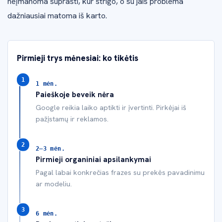
neįmanoma suprasti, kur strigo, o su jais problema
dažniausiai matoma iš karto.
Pirmieji trys mėnesiai: ko tikėtis
1 mėn.
Paieškoje beveik nėra
Google reikia laiko aptikti ir įvertinti. Pirkėjai iš
pažįstamų ir reklamos.
2–3 mėn.
Pirmieji organiniai apsilankymai
Pagal labai konkrečias frazes su prekės pavadinimu
ar modeliu.
6 mėn.