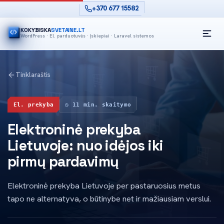
+370 677 15582
KOKYBISKA
SVETAINE.LT
WordPress · El. parduotuvės · Įskiepiai · Laravel sistemos
A
Tinklaraštis
El. prekyba
◷ 11 min. skaitymo
Elektroninė prekyba
Lietuvoje: nuo idėjos iki
pirmų pardavimų
Elektroninė prekyba Lietuvoje per pastaruosius metus
tapo ne alternatyva, o būtinybe net ir mažiausiam verslui.