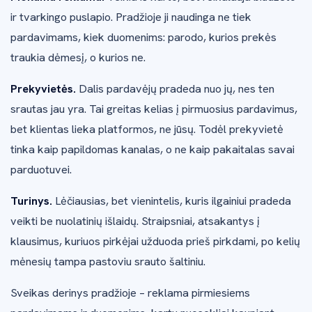
ir tvarkingo puslapio. Pradžioje ji naudinga ne tiek
pardavimams, kiek duomenims: parodo, kurios prekės
traukia dėmesį, o kurios ne.
Prekyvietės.
Dalis pardavėjų pradeda nuo jų, nes ten
srautas jau yra. Tai greitas kelias į pirmuosius pardavimus,
bet klientas lieka platformos, ne jūsų. Todėl prekyvietė
tinka kaip papildomas kanalas, o ne kaip pakaitalas savai
parduotuvei.
Turinys.
Lėčiausias, bet vienintelis, kuris ilgainiui pradeda
veikti be nuolatinių išlaidų. Straipsniai, atsakantys į
klausimus, kuriuos pirkėjai užduoda prieš pirkdami, po kelių
mėnesių tampa pastoviu srauto šaltiniu.
Sveikas derinys pradžioje – reklama pirmiesiems