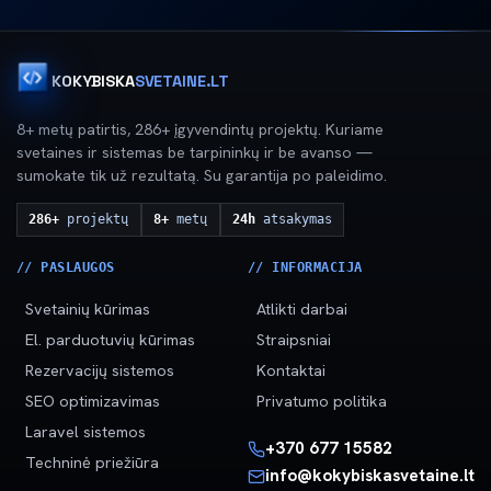
KOKYBISKA
SVETAINE.LT
8+ metų patirtis, 286+ įgyvendintų projektų. Kuriame
svetaines ir sistemas be tarpininkų ir be avanso —
sumokate tik už rezultatą. Su garantija po paleidimo.
286+
projektų
8+
metų
24h
atsakymas
// PASLAUGOS
// INFORMACIJA
Svetainių kūrimas
Atlikti darbai
El. parduotuvių kūrimas
Straipsniai
Rezervacijų sistemos
Kontaktai
SEO optimizavimas
Privatumo politika
Laravel sistemos
+370 677 15582
Techninė priežiūra
info@kokybiskasvetaine.lt