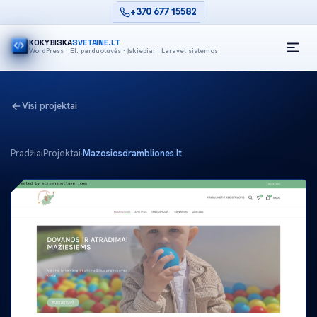
+370 677 15582
KOKYBISKA
SVETAINE.LT
WordPress · El. parduotuvės · Įskiepiai · Laravel sistemos
Visi projektai
Pradžia
›
Projektai
›
Mazosiosdrambliones.lt