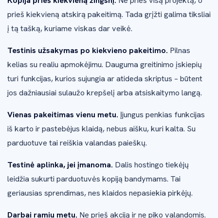
Kopija prieš kiekvieną žingsnį.
Ne prieš visą projektą, o
prieš kiekvieną atskirą pakeitimą. Tada grįžti galima tiksliai
į tą tašką, kuriame viskas dar veikė.
Testinis užsakymas po kiekvieno pakeitimo.
Pilnas
kelias su realiu apmokėjimu. Dauguma greitinimo įskiepių
turi funkcijas, kurios sujungia ar atideda skriptus – būtent
jos dažniausiai sulaužo krepšelį arba atsiskaitymo langą.
Vienas pakeitimas vienu metu.
Įjungus penkias funkcijas
iš karto ir pastebėjus klaidą, nebus aišku, kuri kalta. Su
parduotuve tai reiškia valandas paieškų.
Testinė aplinka, jei įmanoma.
Dalis hostingo tiekėjų
leidžia sukurti parduotuvės kopiją bandymams. Tai
geriausias sprendimas, nes klaidos nepasiekia pirkėjų.
Darbai ramiu metu.
Ne prieš akciją ir ne piko valandomis.