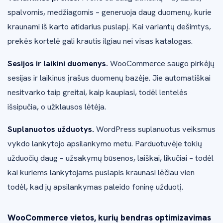
spalvomis, medžiagomis – generuoja daug duomenų, kurie
kraunami iš karto atidarius puslapį. Kai variantų dešimtys,
prekės kortelė gali krautis ilgiau nei visas katalogas.
Sesijos ir laikini duomenys.
WooCommerce saugo pirkėjų
sesijas ir laikinus įrašus duomenų bazėje. Jie automatiškai
nesitvarko taip greitai, kaip kaupiasi, todėl lentelės
išsipučia, o užklausos lėtėja.
Suplanuotos užduotys.
WordPress suplanuotus veiksmus
vykdo lankytojo apsilankymo metu. Parduotuvėje tokių
užduočių daug – užsakymų būsenos, laiškai, likučiai – todėl
kai kuriems lankytojams puslapis kraunasi lėčiau vien
todėl, kad jų apsilankymas paleido foninę užduotį.
WooCommerce vietos, kurių bendras optimizavimas