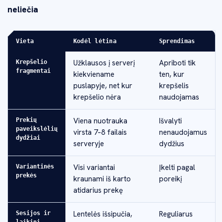
neliečia
Vieta
Kodėl lėtina
Sprendimas
Užklausos į serverį
Apriboti tik
Krepšelio
fragmentai
kiekviename
ten, kur
puslapyje, net kur
krepšelis
krepšelio nėra
naudojamas
Viena nuotrauka
Išvalyti
Prekių
paveikslėlių
virsta 7–8 failais
nenaudojamus
dydžiai
serveryje
dydžius
Visi variantai
Įkelti pagal
Variantinės
prekės
kraunami iš karto
poreikį
atidarius prekę
Lentelės išsipučia,
Reguliarus
Sesijos ir
laikini