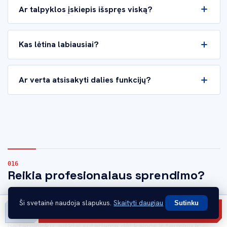
Ar talpyklos įskiepis išspręs viską?
Kas lėtina labiausiai?
Ar verta atsisakyti dalies funkcijų?
Reikia profesionalaus sprendimo?
Jei planuojate elektroninę parduotuvę arba norite, kad
Ši svetainė naudoja slapukus.
Skaityti daugiau
Sutinku
Gauti pasiūlymą
esama parduotuvė parduotų daugiau, susisiekite. Dirbame
Skambinti
be tarpininkų, aiškiai sutariame dėl kainos ir terminų ir