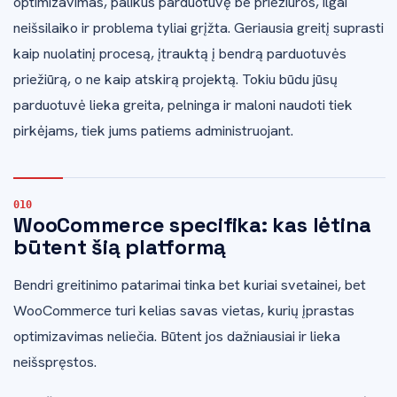
optimizavimas, palikus parduotuvę be priežiūros, ilgai
neišsilaiko ir problema tyliai grįžta. Geriausia greitį suprasti
kaip nuolatinį procesą, įtrauktą į bendrą parduotuvės
priežiūrą, o ne kaip atskirą projektą. Tokiu būdu jūsų
parduotuvė lieka greita, pelninga ir maloni naudoti tiek
pirkėjams, tiek jums patiems administruojant.
WooCommerce specifika: kas lėtina
būtent šią platformą
Bendri greitinimo patarimai tinka bet kuriai svetainei, bet
WooCommerce turi kelias savas vietas, kurių įprastas
optimizavimas neliečia. Būtent jos dažniausiai ir lieka
neišspręstos.