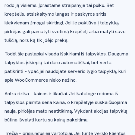
rodo ją visiems. Įprastame straipsnyje tai puiku. Bet
krepšelis, atsiskaitymo langas ir paskyros sritis
kiekvienam žmogui skirtingi. Jei jie pakliūva į talpyklą,
pirkėjas gali pamatyti svetimą krepšelį arba matyti savo
tuščią, nors ką tik įdėjo prekę.
Todėl šie puslapiai visada išskiriami iš talpyklos. Dauguma
talpyklos įskiepių tai daro automatiškai, bet verta
patikrinti – ypač jei naudojate serverio lygio talpyklą, kuri
apie WooCommerce nieko nežino.
Antra rizika – kainos ir likučiai. Jei kataloge rodoma iš
talpyklos paimta sena kaina, o krepšelyje suskaičiuojama
nauja, pirkėjas mato neatitikimą. Vykdant akcijas talpyklą
būtina išvalyti kartu su kainų pakeitimu.
Trečia – prisijungusieji vartotojai. Jei turite verslo klientus