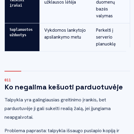
užklausos lėtėja
duomenų
įrašai
bazės
valymas
Vykdomos lankytojo
Perkelti į
Suplanuotos
užduotys
apsilankymo metu
serverio
planuoklę
Ko negalima kešuoti parduotuvėje
Talpykla yra galingiausias greitinimo įrankis, bet
parduotuvėje ji gali sukelti realią žalą, jei įjungiama
neapgalvotai.
Problema paprasta: talpykla išsaugo puslapio kopiją ir