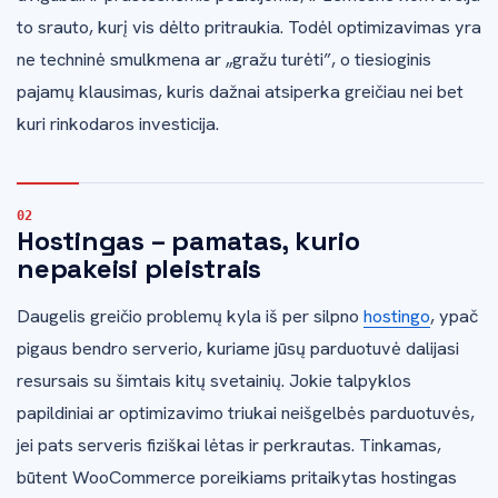
to srauto, kurį vis dėlto pritraukia. Todėl optimizavimas yra
ne techninė smulkmena ar „gražu turėti”, o tiesioginis
pajamų klausimas, kuris dažnai atsiperka greičiau nei bet
kuri rinkodaros investicija.
Hostingas – pamatas, kurio
nepakeisi pleistrais
Daugelis greičio problemų kyla iš per silpno
hostingo
, ypač
pigaus bendro serverio, kuriame jūsų parduotuvė dalijasi
resursais su šimtais kitų svetainių. Jokie talpyklos
papildiniai ar optimizavimo triukai neišgelbės parduotuvės,
jei pats serveris fiziškai lėtas ir perkrautas. Tinkamas,
būtent WooCommerce poreikiams pritaikytas hostingas