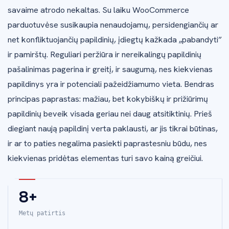
savaime atrodo nekaltas. Su laiku WooCommerce
parduotuvėse susikaupia nenaudojamų, persidengiančių ar
net konfliktuojančių papildinių, įdiegtų kažkada „pabandyti”
ir pamirštų. Reguliari peržiūra ir nereikalingų papildinių
pašalinimas pagerina ir greitį, ir saugumą, nes kiekvienas
papildinys yra ir potenciali pažeidžiamumo vieta. Bendras
principas paprastas: mažiau, bet kokybiškų ir prižiūrimų
papildinių beveik visada geriau nei daug atsitiktinių. Prieš
diegiant naują papildinį verta paklausti, ar jis tikrai būtinas,
ir ar to paties negalima pasiekti paprastesniu būdu, nes
kiekvienas pridėtas elementas turi savo kainą greičiui.
8+
Metų patirtis