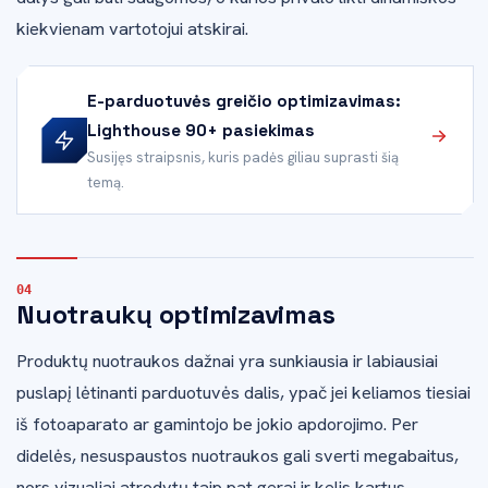
kiekvienam vartotojui atskirai.
E-parduotuvės greičio optimizavimas:
Lighthouse 90+ pasiekimas
Susijęs straipsnis, kuris padės giliau suprasti šią
temą.
Nuotraukų optimizavimas
Produktų nuotraukos dažnai yra sunkiausia ir labiausiai
puslapį lėtinanti parduotuvės dalis, ypač jei keliamos tiesiai
iš fotoaparato ar gamintojo be jokio apdorojimo. Per
didelės, nesuspaustos nuotraukos gali sverti megabaitus,
nors vizualiai atrodytų taip pat gerai ir kelis kartus