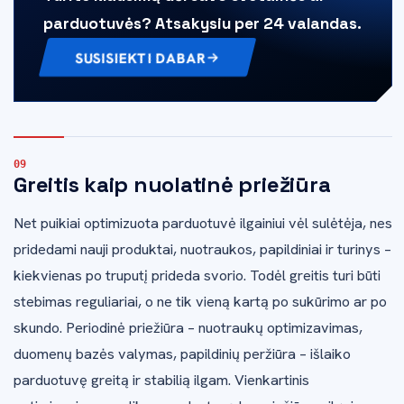
parduotuvės? Atsakysiu per 24 valandas.
SUSISIEKTI DABAR
Greitis kaip nuolatinė priežiūra
Net puikiai optimizuota parduotuvė ilgainiui vėl sulėtėja, nes
pridedami nauji produktai, nuotraukos, papildiniai ir turinys –
kiekvienas po truputį prideda svorio. Todėl greitis turi būti
stebimas reguliariai, o ne tik vieną kartą po sukūrimo ar po
skundo. Periodinė priežiūra – nuotraukų optimizavimas,
duomenų bazės valymas, papildinių peržiūra – išlaiko
parduotuvę greitą ir stabilią ilgam. Vienkartinis