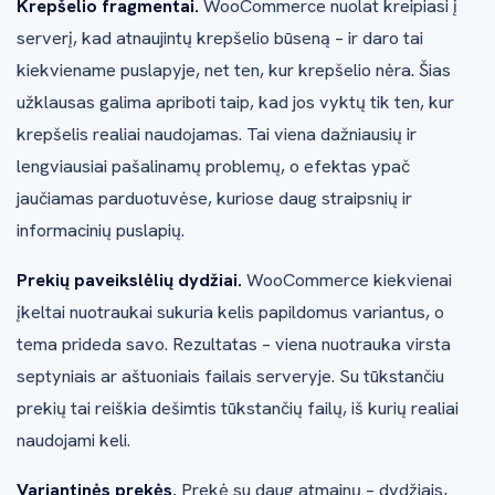
Krepšelio fragmentai.
WooCommerce nuolat kreipiasi į
serverį, kad atnaujintų krepšelio būseną – ir daro tai
kiekviename puslapyje, net ten, kur krepšelio nėra. Šias
užklausas galima apriboti taip, kad jos vyktų tik ten, kur
krepšelis realiai naudojamas. Tai viena dažniausių ir
lengviausiai pašalinamų problemų, o efektas ypač
jaučiamas parduotuvėse, kuriose daug straipsnių ir
informacinių puslapių.
Prekių paveikslėlių dydžiai.
WooCommerce kiekvienai
įkeltai nuotraukai sukuria kelis papildomus variantus, o
tema prideda savo. Rezultatas – viena nuotrauka virsta
septyniais ar aštuoniais failais serveryje. Su tūkstančiu
prekių tai reiškia dešimtis tūkstančių failų, iš kurių realiai
naudojami keli.
Variantinės prekės.
Prekė su daug atmainų – dydžiais,