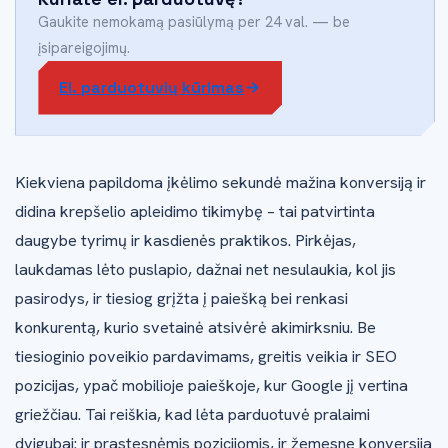
Gaukite nemokamą pasiūlymą per 24 val. — be
įsipareigojimų.
El. parduotuvių kūrimas
Kiekviena papildoma įkėlimo sekundė mažina konversiją ir
didina krepšelio apleidimo tikimybę – tai patvirtinta
daugybe tyrimų ir kasdienės praktikos. Pirkėjas,
laukdamas lėto puslapio, dažnai net nesulaukia, kol jis
pasirodys, ir tiesiog grįžta į paiešką bei renkasi
konkurentą, kurio svetainė atsivėrė akimirksniu. Be
tiesioginio poveikio pardavimams, greitis veikia ir SEO
pozicijas, ypač mobilioje paieškoje, kur Google jį vertina
griežčiau. Tai reiškia, kad lėta parduotuvė pralaimi
dvigubai: ir prastesnėmis pozicijomis, ir žemesne konversija