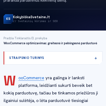
praranda pardavimus kiekvieną dieną.
KokybiškaSvetaine.lt
KS
// Svetainių kūrimas ir SEO
Pradžia
›
Tinklaraštis
›
El. prekyba
›
WooCommerce optimizavimas: greitesnė ir pelningesnė parduotuvė
STRAIPSNIO TURINYS
W
ooCommerce
yra galinga ir lanksti
platforma, leidžianti sukurti beveik bet
kokią parduotuvę, tačiau be tinkamos priežiūros ji
ilgainiui sulėtėja, o lėta parduotuvė tiesiogiai