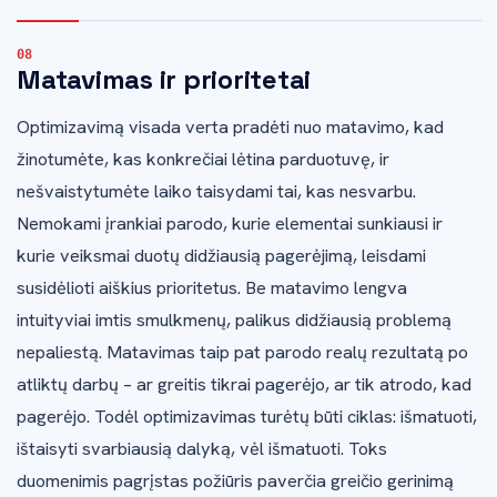
Matavimas ir prioritetai
Optimizavimą visada verta pradėti nuo matavimo, kad
žinotumėte, kas konkrečiai lėtina parduotuvę, ir
nešvaistytumėte laiko taisydami tai, kas nesvarbu.
Nemokami įrankiai parodo, kurie elementai sunkiausi ir
kurie veiksmai duotų didžiausią pagerėjimą, leisdami
susidėlioti aiškius prioritetus. Be matavimo lengva
intuityviai imtis smulkmenų, palikus didžiausią problemą
nepaliestą. Matavimas taip pat parodo realų rezultatą po
atliktų darbų – ar greitis tikrai pagerėjo, ar tik atrodo, kad
pagerėjo. Todėl optimizavimas turėtų būti ciklas: išmatuoti,
ištaisyti svarbiausią dalyką, vėl išmatuoti. Toks
duomenimis pagrįstas požiūris paverčia greičio gerinimą