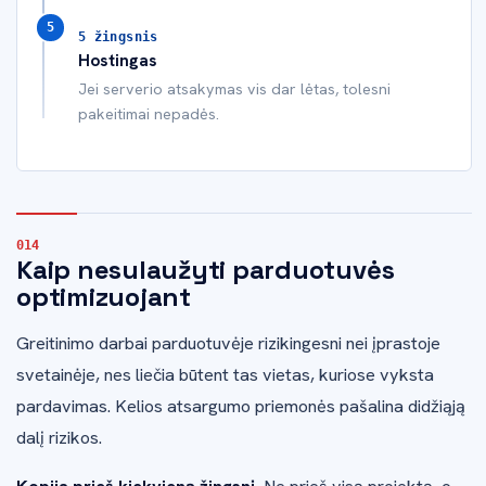
5 žingsnis
Hostingas
Jei serverio atsakymas vis dar lėtas, tolesni
pakeitimai nepadės.
Kaip nesulaužyti parduotuvės
optimizuojant
Greitinimo darbai parduotuvėje rizikingesni nei įprastoje
svetainėje, nes liečia būtent tas vietas, kuriose vyksta
pardavimas. Kelios atsargumo priemonės pašalina didžiąją
dalį rizikos.