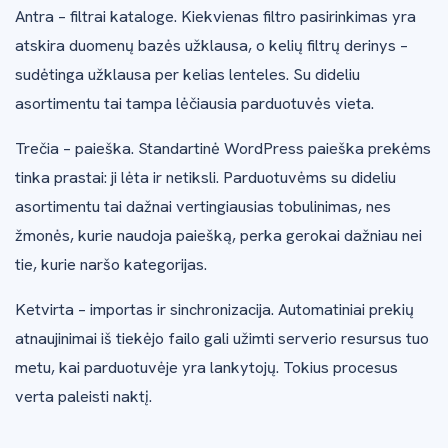
Antra – filtrai kataloge. Kiekvienas filtro pasirinkimas yra
atskira duomenų bazės užklausa, o kelių filtrų derinys –
sudėtinga užklausa per kelias lenteles. Su dideliu
asortimentu tai tampa lėčiausia parduotuvės vieta.
Trečia – paieška. Standartinė WordPress paieška prekėms
tinka prastai: ji lėta ir netiksli. Parduotuvėms su dideliu
asortimentu tai dažnai vertingiausias tobulinimas, nes
žmonės, kurie naudoja paiešką, perka gerokai dažniau nei
tie, kurie naršo kategorijas.
Ketvirta – importas ir sinchronizacija. Automatiniai prekių
atnaujinimai iš tiekėjo failo gali užimti serverio resursus tuo
metu, kai parduotuvėje yra lankytojų. Tokius procesus
verta paleisti naktį.