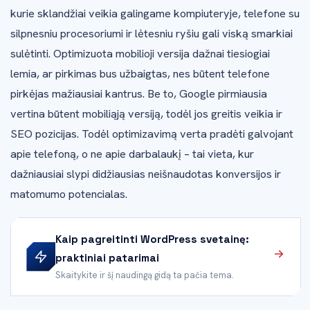
kurie sklandžiai veikia galingame kompiuteryje, telefone su
silpnesniu procesoriumi ir lėtesniu ryšiu gali viską smarkiai
sulėtinti. Optimizuota mobilioji versija dažnai tiesiogiai
lemia, ar pirkimas bus užbaigtas, nes būtent telefone
pirkėjas mažiausiai kantrus. Be to, Google pirmiausia
vertina būtent mobiliąją versiją, todėl jos greitis veikia ir
SEO pozicijas. Todėl optimizavimą verta pradėti galvojant
apie telefoną, o ne apie darbalaukį – tai vieta, kur
dažniausiai slypi didžiausias neišnaudotas konversijos ir
matomumo potencialas.
Kaip pagreitinti WordPress svetainę:
praktiniai patarimai
Skaitykite ir šį naudingą gidą ta pačia tema.