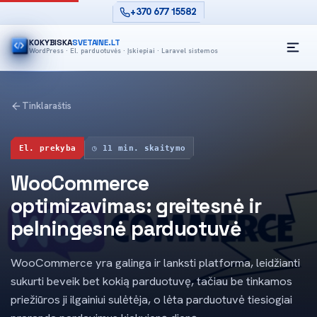
+370 677 15582
KOKYBISKA
SVETAINE.LT
WordPress · El. parduotuvės · Įskiepiai · Laravel sistemos
A
Tinklaraštis
El. prekyba
◷ 11 min. skaitymo
WooCommerce
optimizavimas: greitesnė ir
pelningesnė parduotuvė
WooCommerce yra galinga ir lanksti platforma, leidžianti
sukurti beveik bet kokią parduotuvę, tačiau be tinkamos
priežiūros ji ilgainiui sulėtėja, o lėta parduotuvė tiesiogiai