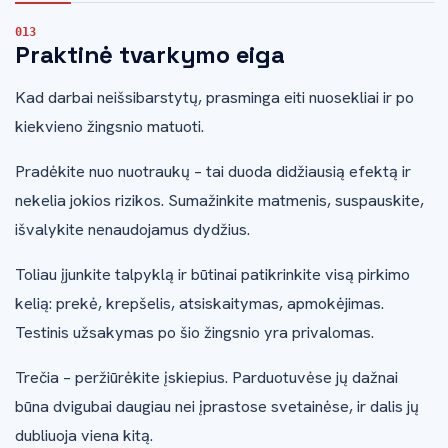
Praktinė tvarkymo eiga
Kad darbai neišsibarstytų, prasminga eiti nuosekliai ir po
kiekvieno žingsnio matuoti.
Pradėkite nuo nuotraukų – tai duoda didžiausią efektą ir
nekelia jokios rizikos. Sumažinkite matmenis, suspauskite,
išvalykite nenaudojamus dydžius.
Toliau įjunkite talpyklą ir būtinai patikrinkite visą pirkimo
kelią: prekė, krepšelis, atsiskaitymas, apmokėjimas.
Testinis užsakymas po šio žingsnio yra privalomas.
Trečia – peržiūrėkite įskiepius. Parduotuvėse jų dažnai
būna dvigubai daugiau nei įprastose svetainėse, ir dalis jų
dubliuoja viena kitą.