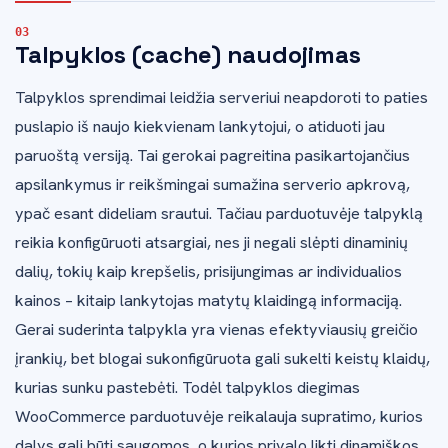
Talpyklos (cache) naudojimas
Talpyklos sprendimai leidžia serveriui neapdoroti to paties
puslapio iš naujo kiekvienam lankytojui, o atiduoti jau
paruoštą versiją. Tai gerokai pagreitina pasikartojančius
apsilankymus ir reikšmingai sumažina serverio apkrovą,
ypač esant dideliam srautui. Tačiau parduotuvėje talpyklą
reikia konfigūruoti atsargiai, nes ji negali slėpti dinaminių
dalių, tokių kaip krepšelis, prisijungimas ar individualios
kainos – kitaip lankytojas matytų klaidingą informaciją.
Gerai suderinta talpykla yra vienas efektyviausių greičio
įrankių, bet blogai sukonfigūruota gali sukelti keistų klaidų,
kurias sunku pastebėti. Todėl talpyklos diegimas
WooCommerce parduotuvėje reikalauja supratimo, kurios
dalys gali būti saugomos, o kurios privalo likti dinamiškos