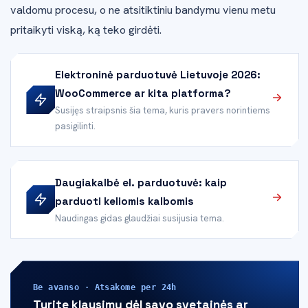
valdomu procesu, o ne atsitiktiniu bandymu vienu metu
pritaikyti viską, ką teko girdėti.
Elektroninė parduotuvė Lietuvoje 2026:
WooCommerce ar kita platforma?
Susijęs straipsnis šia tema, kuris pravers norintiems
pasigilinti.
Daugiakalbė el. parduotuvė: kaip
parduoti keliomis kalbomis
Naudingas gidas glaudžiai susijusia tema.
Be avanso · Atsakome per 24h
Turite klausimų dėl savo svetainės ar