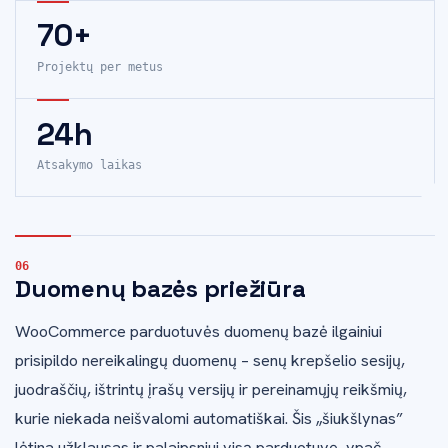
70+
Projektų per metus
24h
Atsakymo laikas
Duomenų bazės priežiūra
WooCommerce parduotuvės duomenų bazė ilgainiui
prisipildo nereikalingų duomenų – senų krepšelio sesijų,
juodraščių, ištrintų įrašų versijų ir pereinamųjų reikšmių,
kurie niekada neišvalomi automatiškai. Šis „šiukšlynas”
lėtina užklausas ir palaipsniui visą parduotuvę, ypač