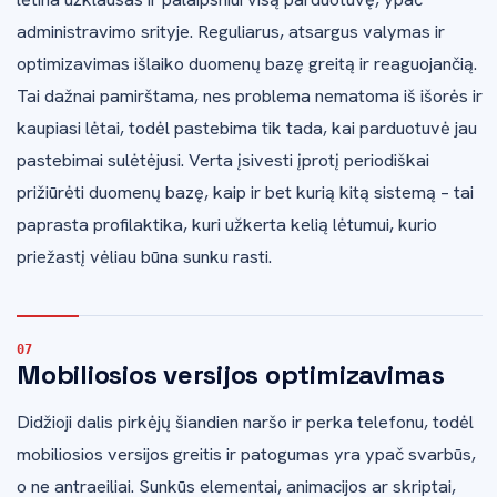
administravimo srityje. Reguliarus, atsargus valymas ir
optimizavimas išlaiko duomenų bazę greitą ir reaguojančią.
Tai dažnai pamirštama, nes problema nematoma iš išorės ir
kaupiasi lėtai, todėl pastebima tik tada, kai parduotuvė jau
pastebimai sulėtėjusi. Verta įsivesti įprotį periodiškai
prižiūrėti duomenų bazę, kaip ir bet kurią kitą sistemą – tai
paprasta profilaktika, kuri užkerta kelią lėtumui, kurio
priežastį vėliau būna sunku rasti.
Mobiliosios versijos optimizavimas
Didžioji dalis pirkėjų šiandien naršo ir perka telefonu, todėl
mobiliosios versijos greitis ir patogumas yra ypač svarbūs,
o ne antraeiliai. Sunkūs elementai, animacijos ar skriptai,