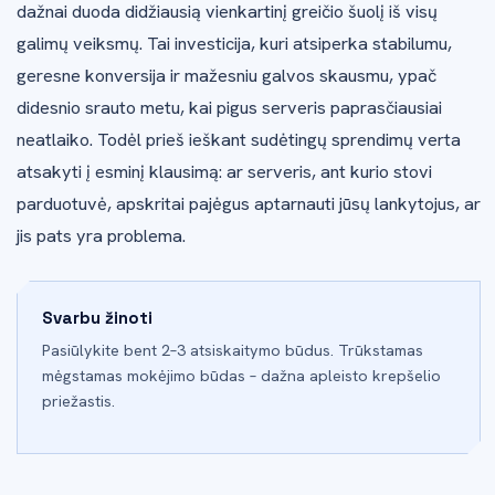
dažnai duoda didžiausią vienkartinį greičio šuolį iš visų
galimų veiksmų. Tai investicija, kuri atsiperka stabilumu,
geresne konversija ir mažesniu galvos skausmu, ypač
didesnio srauto metu, kai pigus serveris paprasčiausiai
neatlaiko. Todėl prieš ieškant sudėtingų sprendimų verta
atsakyti į esminį klausimą: ar serveris, ant kurio stovi
parduotuvė, apskritai pajėgus aptarnauti jūsų lankytojus, ar
jis pats yra problema.
Svarbu žinoti
Pasiūlykite bent 2–3 atsiskaitymo būdus. Trūkstamas
mėgstamas mokėjimo būdas – dažna apleisto krepšelio
priežastis.