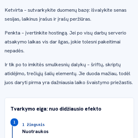
Ketvirta – sutvarkykite duomenų bazę: išvalykite senas
sesijas, laikinus įrašus ir įrašų peržiūras.
Penkta – įvertinkite hostingą. Jei po visų darbų serverio
atsakymo laikas vis dar ilgas, jokie tolesni pakeitimai
nepadės.
Ir tik po to imkitės smulkesnių dalykų – šriftų, skriptų
atidėjimo, trečiųjų šalių elementų. Jie duoda mažiau, todėl
juos daryti pirma yra dažniausia laiko švaistymo priežastis.
Tvarkymo eiga: nuo didžiausio efekto
1 žingsnis
Nuotraukos