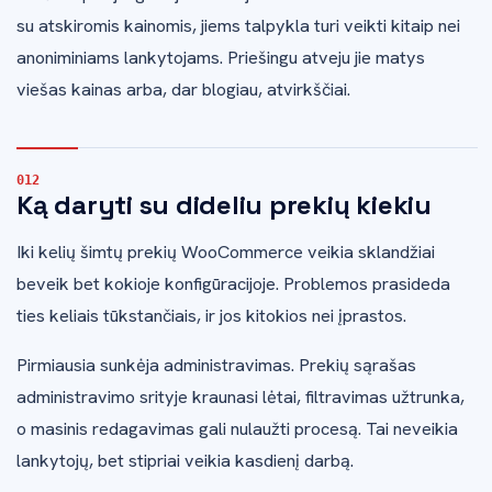
su atskiromis kainomis, jiems talpykla turi veikti kitaip nei
anoniminiams lankytojams. Priešingu atveju jie matys
viešas kainas arba, dar blogiau, atvirkščiai.
Ką daryti su dideliu prekių kiekiu
Iki kelių šimtų prekių WooCommerce veikia sklandžiai
beveik bet kokioje konfigūracijoje. Problemos prasideda
ties keliais tūkstančiais, ir jos kitokios nei įprastos.
Pirmiausia sunkėja administravimas. Prekių sąrašas
administravimo srityje kraunasi lėtai, filtravimas užtrunka,
o masinis redagavimas gali nulaužti procesą. Tai neveikia
lankytojų, bet stipriai veikia kasdienį darbą.