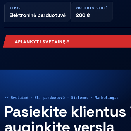
TIPAS
PROJEKTO VERTĖ
Elektroninė parduotuvė
280 €
APLANKYTI SVETAINĘ
// Svetainė · El. parduotuvė · Sistemos · Marketingas
Pasiekite klientus 
auginkite verslą