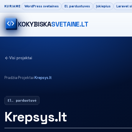
WordPress svetaines
El. parduotuves
Įskiepius
Laravel 
KURIAME
KOKYBISKA
SVETAINE.LT
Visi projektai
Pradžia
›
Projektai
›
Krepsys.lt
El. parduotuvė
Krepsys.lt