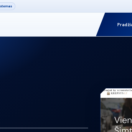
sistemas
Pradži