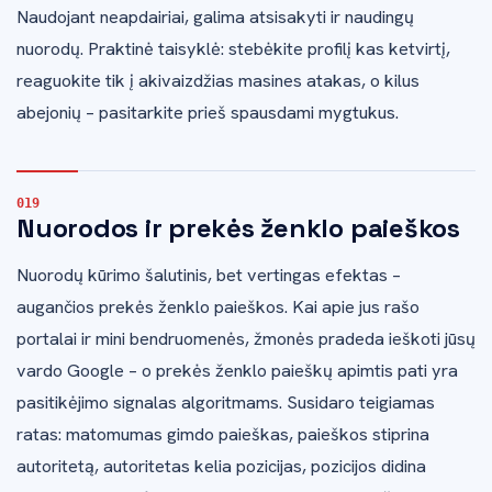
Naudojant neapdairiai, galima atsisakyti ir naudingų
nuorodų. Praktinė taisyklė: stebėkite profilį kas ketvirtį,
reaguokite tik į akivaizdžias masines atakas, o kilus
abejonių – pasitarkite prieš spausdami mygtukus.
Nuorodos ir prekės ženklo paieškos
Nuorodų kūrimo šalutinis, bet vertingas efektas –
augančios prekės ženklo paieškos. Kai apie jus rašo
portalai ir mini bendruomenės, žmonės pradeda ieškoti jūsų
vardo Google – o prekės ženklo paieškų apimtis pati yra
pasitikėjimo signalas algoritmams. Susidaro teigiamas
ratas: matomumas gimdo paieškas, paieškos stiprina
autoritetą, autoritetas kelia pozicijas, pozicijos didina