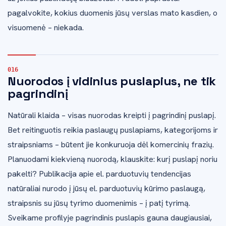
pagalvokite, kokius duomenis jūsų verslas mato kasdien, o
visuomenė – niekada.
Nuorodos į vidinius puslapius, ne tik
pagrindinį
Natūrali klaida – visas nuorodas kreipti į pagrindinį puslapį.
Bet reitinguotis reikia paslaugų puslapiams, kategorijoms ir
straipsniams – būtent jie konkuruoja dėl komercinių frazių.
Planuodami kiekvieną nuorodą, klauskite: kurį puslapį noriu
pakelti? Publikacija apie el. parduotuvių tendencijas
natūraliai nurodo į jūsų el. parduotuvių kūrimo paslaugą,
straipsnis su jūsų tyrimo duomenimis – į patį tyrimą.
Sveikame profilyje pagrindinis puslapis gauna daugiausiai,