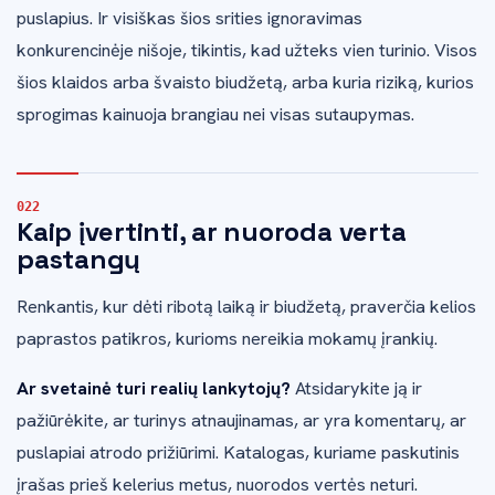
puslapius. Ir visiškas šios srities ignoravimas
konkurencinėje nišoje, tikintis, kad užteks vien turinio. Visos
šios klaidos arba švaisto biudžetą, arba kuria riziką, kurios
sprogimas kainuoja brangiau nei visas sutaupymas.
Kaip įvertinti, ar nuoroda verta
pastangų
Renkantis, kur dėti ribotą laiką ir biudžetą, praverčia kelios
paprastos patikros, kurioms nereikia mokamų įrankių.
Ar svetainė turi realių lankytojų?
Atsidarykite ją ir
pažiūrėkite, ar turinys atnaujinamas, ar yra komentarų, ar
puslapiai atrodo prižiūrimi. Katalogas, kuriame paskutinis
įrašas prieš kelerius metus, nuorodos vertės neturi.