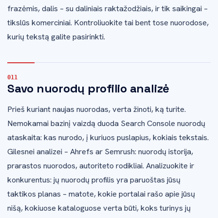
frazėmis, dalis – su daliniais raktažodžiais, ir tik saikingai –
tikslūs komerciniai. Kontroliuokite tai bent tose nuorodose,
kurių tekstą galite pasirinkti.
Savo nuorodų profilio analizė
Prieš kuriant naujas nuorodas, verta žinoti, ką turite.
Nemokamai bazinį vaizdą duoda Search Console nuorodų
ataskaita: kas nurodo, į kuriuos puslapius, kokiais tekstais.
Gilesnei analizei – Ahrefs ar Semrush: nuorodų istorija,
prarastos nuorodos, autoriteto rodikliai. Analizuokite ir
konkurentus: jų nuorodų profilis yra paruoštas jūsų
taktikos planas – matote, kokie portalai rašo apie jūsų
nišą, kokiuose kataloguose verta būti, koks turinys jų