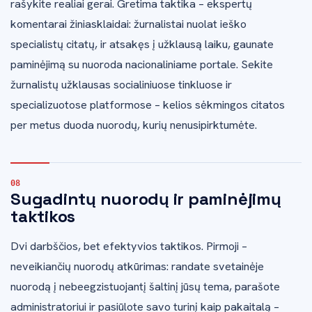
rašykite realiai gerai. Gretima taktika – ekspertų
komentarai žiniasklaidai: žurnalistai nuolat ieško
specialistų citatų, ir atsakęs į užklausą laiku, gaunate
paminėjimą su nuoroda nacionaliniame portale. Sekite
žurnalistų užklausas socialiniuose tinkluose ir
specializuotose platformose – kelios sėkmingos citatos
per metus duoda nuorodų, kurių nenusipirktumėte.
Sugadintų nuorodų ir paminėjimų
taktikos
Dvi darbščios, bet efektyvios taktikos. Pirmoji –
neveikiančių nuorodų atkūrimas: randate svetainėje
nuorodą į nebeegzistuojantį šaltinį jūsų tema, parašote
administratoriui ir pasiūlote savo turinį kaip pakaitalą –