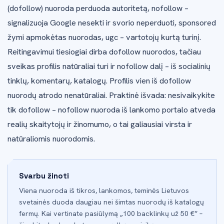
(dofollow) nuoroda perduoda autoritetą, nofollow –
signalizuoja Google nesekti ir svorio neperduoti, sponsored
žymi apmokėtas nuorodas, ugc – vartotojų kurtą turinį.
Reitingavimui tiesiogiai dirba dofollow nuorodos, tačiau
sveikas profilis natūraliai turi ir nofollow dalį – iš socialinių
tinklų, komentarų, katalogų. Profilis vien iš dofollow
nuorodų atrodo nenatūraliai. Praktinė išvada: nesivaikykite
tik dofollow – nofollow nuoroda iš lankomo portalo atveda
realių skaitytojų ir žinomumo, o tai galiausiai virsta ir
natūraliomis nuorodomis.
Svarbu žinoti
Viena nuoroda iš tikros, lankomos, teminės Lietuvos
svetainės duoda daugiau nei šimtas nuorodų iš katalogų
fermų. Kai vertinate pasiūlymą „100 backlinkų už 50 €” –