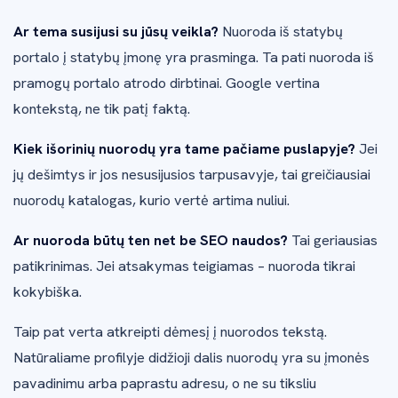
Ar tema susijusi su jūsų veikla?
Nuoroda iš statybų
portalo į statybų įmonę yra prasminga. Ta pati nuoroda iš
pramogų portalo atrodo dirbtinai. Google vertina
kontekstą, ne tik patį faktą.
Kiek išorinių nuorodų yra tame pačiame puslapyje?
Jei
jų dešimtys ir jos nesusijusios tarpusavyje, tai greičiausiai
nuorodų katalogas, kurio vertė artima nuliui.
Ar nuoroda būtų ten net be SEO naudos?
Tai geriausias
patikrinimas. Jei atsakymas teigiamas – nuoroda tikrai
kokybiška.
Taip pat verta atkreipti dėmesį į nuorodos tekstą.
Natūraliame profilyje didžioji dalis nuorodų yra su įmonės
pavadinimu arba paprastu adresu, o ne su tiksliu