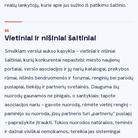
realių lankytojų, kurie apie jus sužino iš patikimo šaltinio.
Vietiniai ir nišiniai šaltiniai
Smulkiam verslui aukso kasykla – vietiniai ir nišiniai
šaltiniai, kurių konkurentai nepastebi: miesto naujienų
portalai, verslo asociacijos ir jų narių katalogai, prekybos
rūmai, nišinės bendruomenės ir forumai, renginių bei parodų
puslapiai, tiekėjų ir partnerių svetainės. Dauguma šių
nuorodų gaunamos ne pinigais, o santykiais: tapote
asociacijos nariu – gavote nuorodą, rėmėte vietinį renginį –
paminėjo su nuoroda, jūsų partneris turi „partnerių” puslapį
– paprašykite įtraukti. Tokios nuorodos natūralios, teminės
ir dažnai visiškai nemokamos, tereikia jas sistemingai