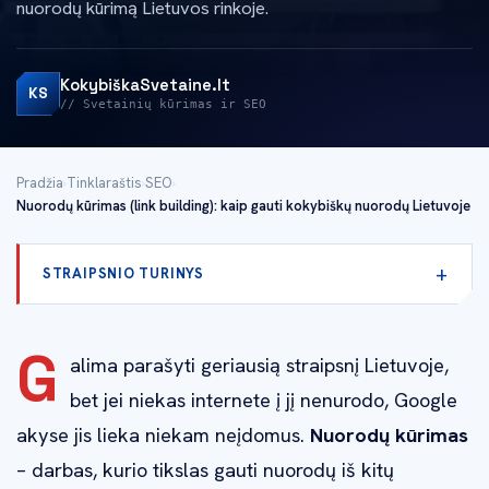
nuorodų kūrimą Lietuvos rinkoje.
KokybiškaSvetaine.lt
KS
// Svetainių kūrimas ir SEO
Pradžia
›
Tinklaraštis
›
SEO
›
Nuorodų kūrimas (link building): kaip gauti kokybiškų nuorodų Lietuvoje
STRAIPSNIO TURINYS
G
alima parašyti geriausią straipsnį Lietuvoje,
bet jei niekas internete į jį nenurodo, Google
akyse jis lieka niekam neįdomus.
Nuorodų kūrimas
– darbas, kurio tikslas gauti nuorodų iš kitų