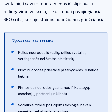
svetainių į savo – tebėra vienas iš stipriausių
reitingavimo veiksnių, ir kartu pati pavojingiausia
SEO sritis, kurioje klaidos baudžiamos griežčiausiai.
SVARBIAUSIA TRUMPAI
Kelios nuorodos iš realių, srities svetainių
vertingesnės nei šimtas atsitiktinių.
Pirkti nuorodas prieštarauja taisyklėms, o nauda
laikina.
Pirmosios nuorodos gaunamos iš katalogų,
asociacijų, partnerių ir klientų.
Socialiniai tinklai pozicijoms tiesiogiai beveik
neveikia, bet atveda lankytojų.