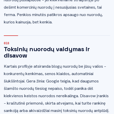
dešimt komercinių nuorodų į nesusijusias svetaines, tai
ferma. Penkios minutės patikros apsaugo nuo nuorodų,
kurios kainuoja, bet kenkia.
Toksinių nuorodų valdymas ir
disavow
Kartais profilyje atsiranda blogų nuorodų be jūsų valios –
konkurentų kenkimas, senos klaidos, automatiniai
šiukšlintojai. Gera žinia: Google teigia, kad daugumos
šlamšto nuorodų tiesiog nepaiso, todėl panika dėl
kiekvienos keistos nuorodos nereikalinga. Disavow įrankis
– kraštutinė priemonė, skirta atvejams, kai turite rankinę
sankciją arba akivaizdžiai masinį toksinių nuorodų antplūdį.