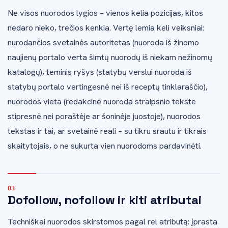
Ne visos nuorodos lygios – vienos kelia pozicijas, kitos
nedaro nieko, trečios kenkia. Vertę lemia keli veiksniai:
nurodančios svetainės autoritetas (nuoroda iš žinomo
naujienų portalo verta šimtų nuorodų iš niekam nežinomų
katalogų), teminis ryšys (statybų verslui nuoroda iš
statybų portalo vertingesnė nei iš receptų tinklaraščio),
nuorodos vieta (redakcinė nuoroda straipsnio tekste
stipresnė nei poraštėje ar šoninėje juostoje), nuorodos
tekstas ir tai, ar svetainė reali – su tikru srautu ir tikrais
skaitytojais, o ne sukurta vien nuorodoms pardavinėti.
Dofollow, nofollow ir kiti atributai
Techniškai nuorodos skirstomos pagal rel atributą: įprasta