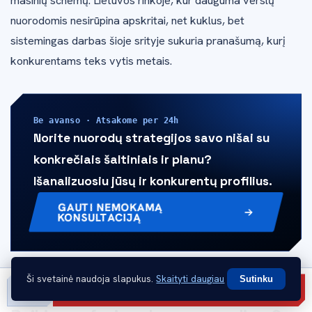
masinių schemų. Lietuvos rinkoje, kur dauguma verslų
nuorodomis nesirūpina apskritai, net kuklus, bet
sistemingas darbas šioje srityje sukuria pranašumą, kurį
konkurentams teks vytis metais.
Be avanso · Atsakome per 24h
Norite nuorodų strategijos savo nišai su
konkrečiais šaltiniais ir planu?
Išanalizuosiu jūsų ir konkurentų profilius.
GAUTI NEMOKAMĄ
KONSULTACIJĄ
Ši svetainė naudoja slapukus.
Skaityti daugiau
Sutinku
Gauti pasiūlymą
Skambinti