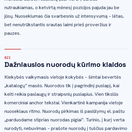
nutraukiamas, o ketvirtą mėnesį pozicijos pajuda jau be
jūsų. Nuoseklumas čia svarbesnis už intensyvumą – lėtas,
bet nenutrūkstantis srautas laimi prieš proveržius ir
pauzes.
Dažniausios nuorodų kūrimo klaidos
Kiekybės vaikymasis vietoje kokybės – šimtai bevertės
„katalogų” masės. Nuorodos tik į pagrindinį puslapį, kai
kelti reikia paslaugų ir straipsnių puslapius. Vien tikslūs
komerciniai anchor tekstai. Vienkartinė kampanija vietoje
nuoseklaus ritmo. Nuorodų pirkimas iš pasiūlymų el. paštu
„parduodame stiprias nuorodas pigiai”. Turinio, į kurį verta
nurodyti, nebuvimas – prašote nuorodų į tuščius pardavimo