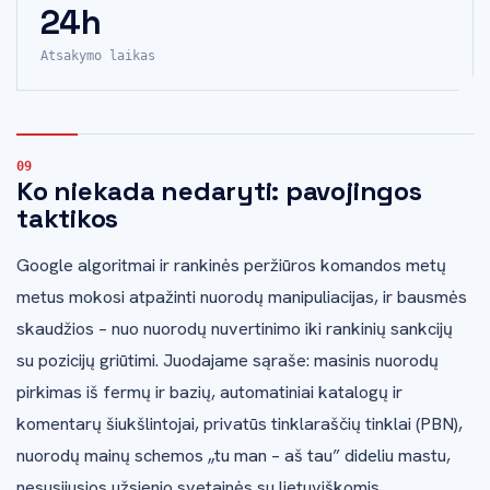
24h
Atsakymo laikas
Ko niekada nedaryti: pavojingos
taktikos
Google algoritmai ir rankinės peržiūros komandos metų
metus mokosi atpažinti nuorodų manipuliacijas, ir bausmės
skaudžios – nuo nuorodų nuvertinimo iki rankinių sankcijų
su pozicijų griūtimi. Juodajame sąraše: masinis nuorodų
pirkimas iš fermų ir bazių, automatiniai katalogų ir
komentarų šiukšlintojai, privatūs tinklaraščių tinklai (PBN),
nuorodų mainų schemos „tu man – aš tau” dideliu mastu,
nesusijusios užsienio svetainės su lietuviškomis