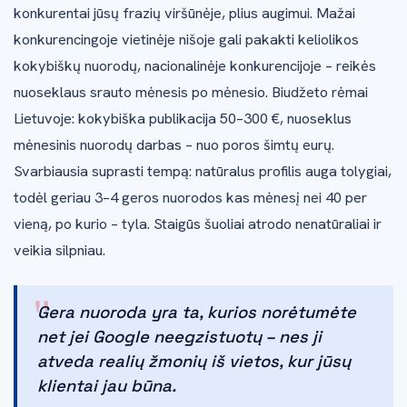
konkurentai jūsų frazių viršūnėje, plius augimui. Mažai
konkurencingoje vietinėje nišoje gali pakakti keliolikos
kokybiškų nuorodų, nacionalinėje konkurencijoje – reikės
nuoseklaus srauto mėnesis po mėnesio. Biudžeto rėmai
Lietuvoje: kokybiška publikacija 50–300 €, nuoseklus
mėnesinis nuorodų darbas – nuo poros šimtų eurų.
Svarbiausia suprasti tempą: natūralus profilis auga tolygiai,
todėl geriau 3–4 geros nuorodos kas mėnesį nei 40 per
vieną, po kurio – tyla. Staigūs šuoliai atrodo nenatūraliai ir
veikia silpniau.
"
Gera nuoroda yra ta, kurios norėtumėte
net jei Google neegzistuotų – nes ji
atveda realių žmonių iš vietos, kur jūsų
klientai jau būna.