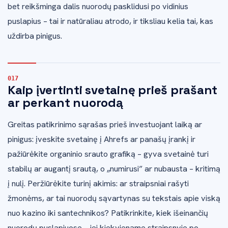
bet reikšminga dalis nuorodų pasklidusi po vidinius
puslapius – tai ir natūraliau atrodo, ir tiksliau kelia tai, kas
uždirba pinigus.
Kaip įvertinti svetainę prieš prašant
ar perkant nuorodą
Greitas patikrinimo sąrašas prieš investuojant laiką ar
pinigus: įveskite svetainę į Ahrefs ar panašų įrankį ir
pažiūrėkite organinio srauto grafiką – gyva svetainė turi
stabilų ar augantį srautą, o „numirusi” ar nubausta – kritimą
į nulį. Peržiūrėkite turinį akimis: ar straipsniai rašyti
žmonėms, ar tai nuorodų sąvartynas su tekstais apie viską
nuo kazino iki santechnikos? Patikrinkite, kiek išeinančių
nuorodų puslapiuose – jei kiekviename straipsnyje po