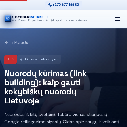
+370 677 15582
KOKYBISKA
SVETAINE.LT
WordPress · El. parduotuvės · Įskiepiai · Laravel sistemos
O
Tinklaraštis
SEO
◷ 12 min. skaitymo
Nuorodų kūrimas (link
building): kaip gauti
kokybiškų nuorodų
Lietuvoje
Nuorodos iš kitų svetainių tebėra vienas stipriausių
Google reitingavimo signalų. Gidas apie saugų ir veikiantį