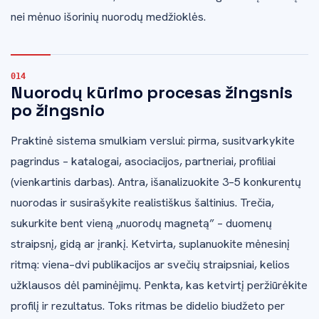
nei mėnuo išorinių nuorodų medžioklės.
Nuorodų kūrimo procesas žingsnis
po žingsnio
Praktinė sistema smulkiam verslui: pirma, susitvarkykite
pagrindus – katalogai, asociacijos, partneriai, profiliai
(vienkartinis darbas). Antra, išanalizuokite 3–5 konkurentų
nuorodas ir susirašykite realistiškus šaltinius. Trečia,
sukurkite bent vieną „nuorodų magnetą” – duomenų
straipsnį, gidą ar įrankį. Ketvirta, suplanuokite mėnesinį
ritmą: viena–dvi publikacijos ar svečių straipsniai, kelios
užklausos dėl paminėjimų. Penkta, kas ketvirtį peržiūrėkite
profilį ir rezultatus. Toks ritmas be didelio biudžeto per