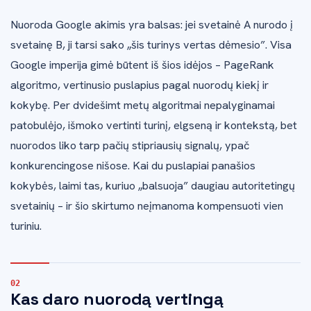
Nuoroda Google akimis yra balsas: jei svetainė A nurodo į
svetainę B, ji tarsi sako „šis turinys vertas dėmesio”. Visa
Google imperija gimė būtent iš šios idėjos – PageRank
algoritmo, vertinusio puslapius pagal nuorodų kiekį ir
kokybę. Per dvidešimt metų algoritmai nepalyginamai
patobulėjo, išmoko vertinti turinį, elgseną ir kontekstą, bet
nuorodos liko tarp pačių stipriausių signalų, ypač
konkurencingose nišose. Kai du puslapiai panašios
kokybės, laimi tas, kuriuo „balsuoja” daugiau autoritetingų
svetainių – ir šio skirtumo neįmanoma kompensuoti vien
turiniu.
Kas daro nuorodą vertingą