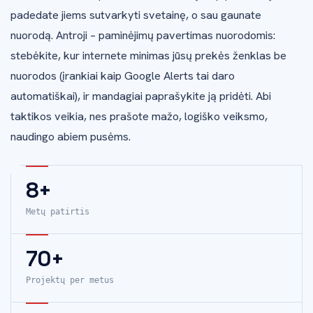
padedate jiems sutvarkyti svetainę, o sau gaunate
nuorodą. Antroji – paminėjimų pavertimas nuorodomis:
stebėkite, kur internete minimas jūsų prekės ženklas be
nuorodos (įrankiai kaip Google Alerts tai daro
automatiškai), ir mandagiai paprašykite ją pridėti. Abi
taktikos veikia, nes prašote mažo, logiško veiksmo,
naudingo abiem pusėms.
8+
Metų patirtis
70+
Projektų per metus