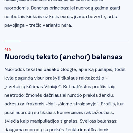
nuorodomis. Bendras principas: jei nuorodą galima gauti
neribotais kiekiais už kelis eurus, ji arba bevertė, arba
pavojinga – trečio varianto nėra.
Nuorodų teksto (anchor) balansas
Nuorodos tekstas pasako Google, apie ką puslapis, todėl
kyla pagunda visur prašyti tikslaus raktažodžio –
„svetainių kūrimas Vilniuje”. Bet natūralus profilis taip
neatrodo: žmonės dažniausiai nurodo prekės ženklu,
adresu ar frazėmis „čia”, „šiame straipsnyje”. Profilis, kur
pusė nuorodų su tiksliais komerciniais raktažodžiais,
šviečia kaip manipuliacijos signalas. Sveikas balansas:
dauguma nuorodų su prekės ženklu ir natūraliomis