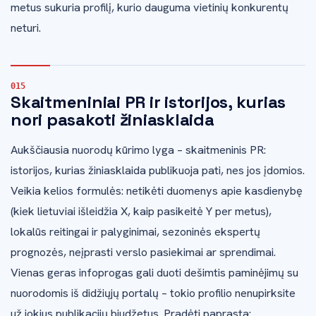
metus sukuria profilį, kurio dauguma vietinių konkurentų
neturi.
Skaitmeniniai PR ir istorijos, kurias
nori pasakoti žiniasklaida
Aukščiausia nuorodų kūrimo lyga – skaitmeninis PR:
istorijos, kurias žiniasklaida publikuoja pati, nes jos įdomios.
Veikia kelios formulės: netikėti duomenys apie kasdienybę
(kiek lietuviai išleidžia X, kaip pasikeitė Y per metus),
lokalūs reitingai ir palyginimai, sezoninės ekspertų
prognozės, neįprasti verslo pasiekimai ar sprendimai.
Vienas geras infoprogas gali duoti dešimtis paminėjimų su
nuorodomis iš didžiųjų portalų – tokio profilio nenupirksite
už jokius publikacijų biudžetus. Pradėti paprasta: