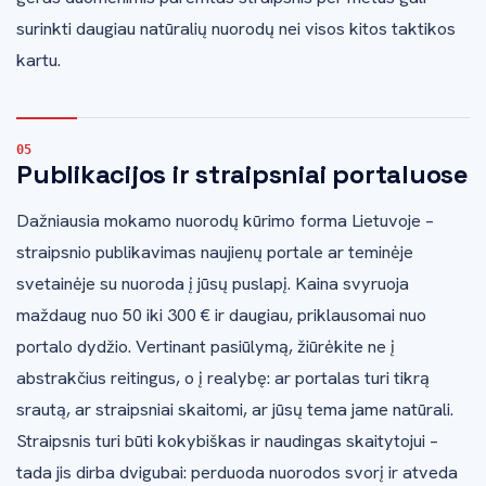
surinkti daugiau natūralių nuorodų nei visos kitos taktikos
kartu.
Publikacijos ir straipsniai portaluose
Dažniausia mokamo nuorodų kūrimo forma Lietuvoje –
straipsnio publikavimas naujienų portale ar teminėje
svetainėje su nuoroda į jūsų puslapį. Kaina svyruoja
maždaug nuo 50 iki 300 € ir daugiau, priklausomai nuo
portalo dydžio. Vertinant pasiūlymą, žiūrėkite ne į
abstrakčius reitingus, o į realybę: ar portalas turi tikrą
srautą, ar straipsniai skaitomi, ar jūsų tema jame natūrali.
Straipsnis turi būti kokybiškas ir naudingas skaitytojui –
tada jis dirba dvigubai: perduoda nuorodos svorį ir atveda