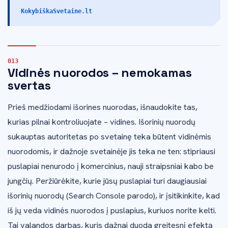
KokybiškaSvetaine.lt
Vidinės nuorodos – nemokamas
svertas
Prieš medžiodami išorines nuorodas, išnaudokite tas,
kurias pilnai kontroliuojate – vidines. Išorinių nuorodų
sukauptas autoritetas po svetainę teka būtent vidinėmis
nuorodomis, ir dažnoje svetainėje jis teka ne ten: stipriausi
puslapiai nenurodo į komercinius, nauji straipsniai kabo be
jungčių. Peržiūrėkite, kurie jūsų puslapiai turi daugiausiai
išorinių nuorodų (Search Console parodo), ir įsitikinkite, kad
iš jų veda vidinės nuorodos į puslapius, kuriuos norite kelti.
Tai valandos darbas, kuris dažnai duoda greitesnį efektą