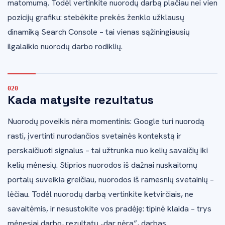
matomumą. Todėl vertinkite nuorodų darbą plačiau nei vien
pozicijų grafiku: stebėkite prekės ženklo užklausų
dinamiką Search Console – tai vienas sąžiningiausių
ilgalaikio nuorodų darbo rodiklių.
Kada matysite rezultatus
Nuorodų poveikis nėra momentinis: Google turi nuorodą
rasti, įvertinti nurodančios svetainės kontekstą ir
perskaičiuoti signalus – tai užtrunka nuo kelių savaičių iki
kelių mėnesių. Stiprios nuorodos iš dažnai nuskaitomų
portalų suveikia greičiau, nuorodos iš ramesnių svetainių –
lėčiau. Todėl nuorodų darbą vertinkite ketvirčiais, ne
savaitėmis, ir nesustokite vos pradėję: tipinė klaida – trys
mėnesiai darbo, rezultatų „dar nėra”, darbas