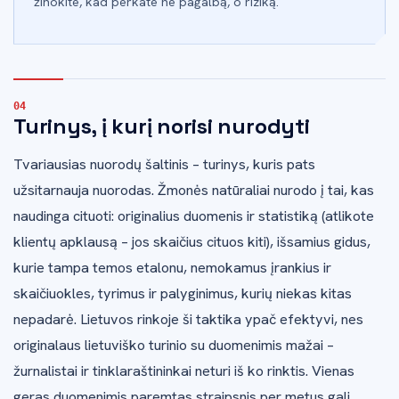
žinokite, kad perkate ne pagalbą, o riziką.
Turinys, į kurį norisi nurodyti
Tvariausias nuorodų šaltinis – turinys, kuris pats
užsitarnauja nuorodas. Žmonės natūraliai nurodo į tai, kas
naudinga cituoti: originalius duomenis ir statistiką (atlikote
klientų apklausą – jos skaičius cituos kiti), išsamius gidus,
kurie tampa temos etalonu, nemokamus įrankius ir
skaičiuokles, tyrimus ir palyginimus, kurių niekas kitas
nepadarė. Lietuvos rinkoje ši taktika ypač efektyvi, nes
originalaus lietuviško turinio su duomenimis mažai –
žurnalistai ir tinklaraštininkai neturi iš ko rinktis. Vienas
geras duomenimis paremtas straipsnis per metus gali