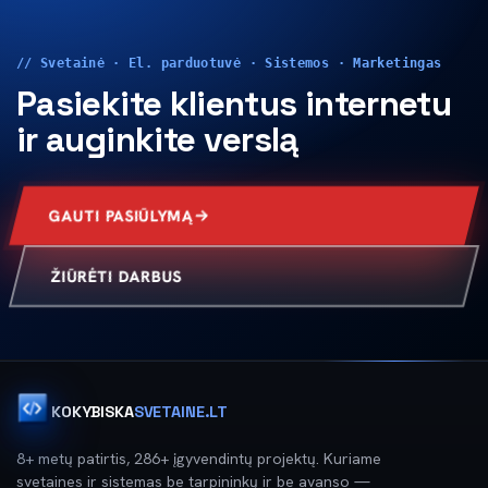
// Svetainė · El. parduotuvė · Sistemos · Marketingas
Pasiekite klientus internetu
ir auginkite verslą
GAUTI PASIŪLYMĄ
ŽIŪRĖTI DARBUS
KOKYBISKA
SVETAINE.LT
8+ metų patirtis, 286+ įgyvendintų projektų. Kuriame
svetaines ir sistemas be tarpininkų ir be avanso —