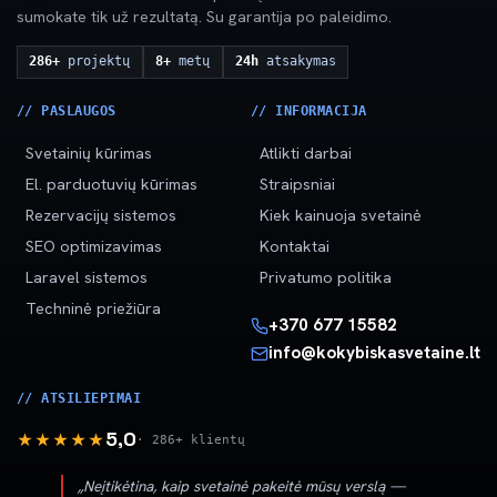
sumokate tik už rezultatą. Su garantija po paleidimo.
286+
projektų
8+
metų
24h
atsakymas
// PASLAUGOS
// INFORMACIJA
Svetainių kūrimas
Atlikti darbai
El. parduotuvių kūrimas
Straipsniai
Rezervacijų sistemos
Kiek kainuoja svetainė
SEO optimizavimas
Kontaktai
Laravel sistemos
Privatumo politika
Techninė priežiūra
+370 677 15582
info@kokybiskasvetaine.lt
// ATSILIEPIMAI
5,0
★★★★★
· 286+ klientų
„Neįtikėtina, kaip svetainė pakeitė mūsų verslą —