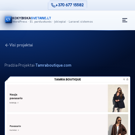
+370 677 15582
KOKYBISKA
SVETAINE.LT
WordPress · El. parduotuvės · Įskiepiai · Laravel sistemos
Visi projektai
Pradžia
›
Projektai
›
Tamraboutique.com