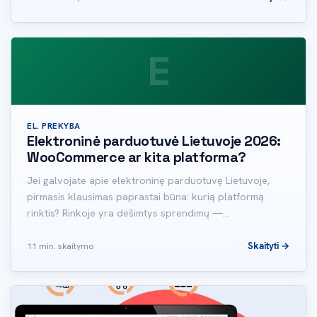
E
EL. PREKYBA
Elektroninė parduotuvė Lietuvoje 2026:
WooCommerce ar kita platforma?
Jei galvojate apie elektroninę parduotuvę Lietuvoje,
pirmasis klausimas paprastai būna: kurią platformą
rinktis? Rinkoje yra dešimtys sprendimų —…
Skaityti →
11 min. skaitymo