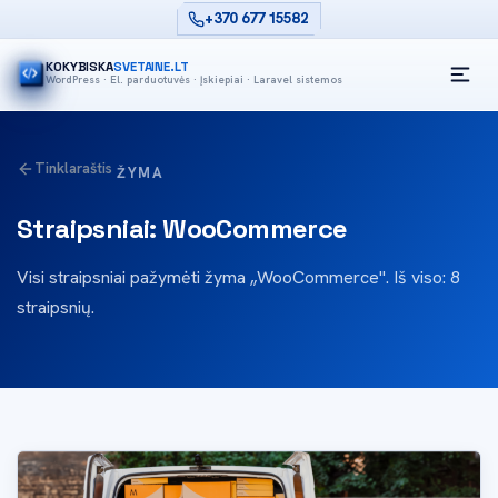
+370 677 15582
KOKYBISKA
SVETAINE.LT
WordPress · El. parduotuvės · Įskiepiai · Laravel sistemos
Tinklaraštis
ŽYMA
Straipsniai: WooCommerce
Visi straipsniai pažymėti žyma „WooCommerce". Iš viso: 8
straipsnių.