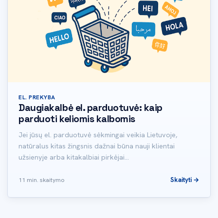
EL. PREKYBA
Daugiakalbė el. parduotuvė: kaip
parduoti keliomis kalbomis
Jei jūsų el. parduotuvė sėkmingai veikia Lietuvoje,
natūralus kitas žingsnis dažnai būna nauji klientai
užsienyje arba kitakalbiai pirkėjai…
Skaityti →
11 min. skaitymo