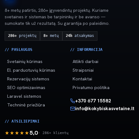
8+ metų patirtis, 286+ įgyvendintų projektų. Kuriame
svetaines ir sistemas be tarpininkų ir be avanso —
sumokate tik už rezultatą. Su garantija po paleidimo.
286+
projektų
8+
metų
24h
atsakymas
// PASLAUGOS
// INFORMACIJA
Svetainių kūrimas
Atlikti darbai
El. parduotuvių kūrimas
Straipsniai
Rezervacijų sistemos
Kontaktai
SEO optimizavimas
Privatumo politika
Laravel sistemos
+370 677 15582
Techninė priežiūra
info@kokybiskasvetaine.lt
// ATSILIEPIMAI
5,0
★★★★★
· 286+ klientų