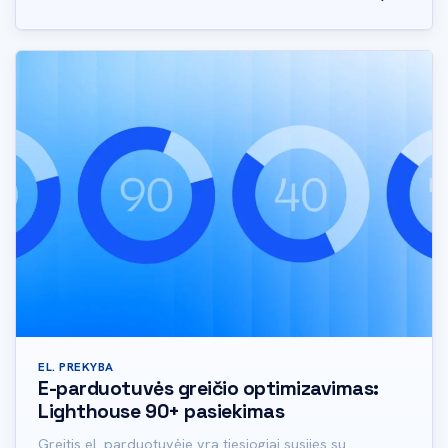
EL. PREKYBA
E-parduotuvės greičio optimizavimas:
Lighthouse 90+ pasiekimas
Greitis el. parduotuvėje yra tiesiogiai susijęs su