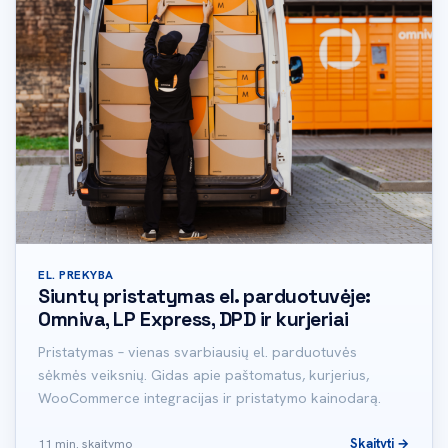
EL. PREKYBA
Siuntų pristatymas el. parduotuvėje:
Omniva, LP Express, DPD ir kurjeriai
Pristatymas – vienas svarbiausių el. parduotuvės
sėkmės veiksnių. Gidas apie paštomatus, kurjerius,
WooCommerce integracijas ir pristatymo kainodarą.
Skaityti →
11 min. skaitymo