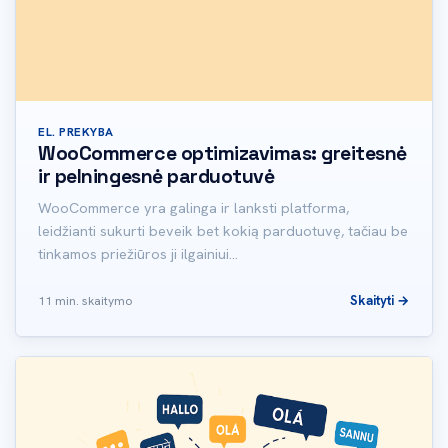
EL. PREKYBA
WooCommerce optimizavimas: greitesnė
ir pelningesnė parduotuvė
WooCommerce yra galinga ir lanksti platforma,
leidžianti sukurti beveik bet kokią parduotuvę, tačiau be
tinkamos priežiūros ji ilgainiui…
Skaityti →
11 min. skaitymo