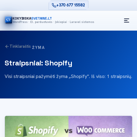
+370 677 15582
KOKYBISKA
SVETAINE.LT
WordPress · El. parduotuvės · Įskiepiai · Laravel sistemos
Tinklaraštis
ŽYMA
Straipsniai: Shopify
Visi straipsniai pažymėti žyma „Shopify". Iš viso: 1 straipsnių.