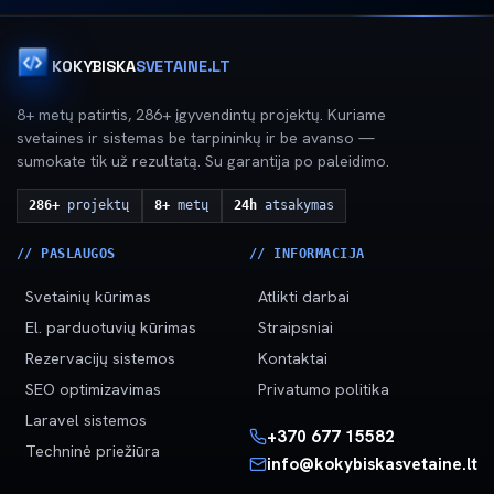
KOKYBISKA
SVETAINE.LT
8+ metų patirtis, 286+ įgyvendintų projektų. Kuriame
svetaines ir sistemas be tarpininkų ir be avanso —
sumokate tik už rezultatą. Su garantija po paleidimo.
286+
projektų
8+
metų
24h
atsakymas
// PASLAUGOS
// INFORMACIJA
Svetainių kūrimas
Atlikti darbai
El. parduotuvių kūrimas
Straipsniai
Rezervacijų sistemos
Kontaktai
SEO optimizavimas
Privatumo politika
Laravel sistemos
+370 677 15582
Techninė priežiūra
info@kokybiskasvetaine.lt