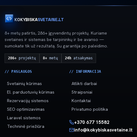
KOKYBISKA
SVETAINE.LT
8+ metų patirtis, 286+ įgyvendintų projektų. Kuriame
svetaines ir sistemas be tarpininkų ir be avanso —
sumokate tik už rezultatą. Su garantija po paleidimo.
286+
projektų
8+
metų
24h
atsakymas
// PASLAUGOS
// INFORMACIJA
Svetainių kūrimas
Atlikti darbai
El. parduotuvių kūrimas
Straipsniai
Rezervacijų sistemos
Kontaktai
SEO optimizavimas
Privatumo politika
Laravel sistemos
+370 677 15582
Techninė priežiūra
info@kokybiskasvetaine.lt