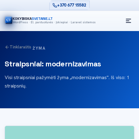
+370 677 15582
KOKYBISKA
SVETAINE.LT
WordPress · El. parduotuvės · Įskiepiai · Laravel sistemos
Tinklaraštis
ŽYMA
Straipsniai: modernizavimas
Visi straipsniai pažymėti žyma „modernizavimas". Iš viso: 1
straipsnių.