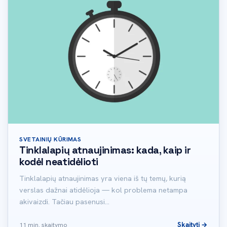
SVETAINIŲ KŪRIMAS
Tinklalapių atnaujinimas: kada, kaip ir
kodėl neatidėlioti
Tinklalapių atnaujinimas yra viena iš tų temų, kurią
verslas dažnai atidėlioja — kol problema netampa
akivaizdi. Tačiau pasenusi…
Skaityti →
11 min. skaitymo