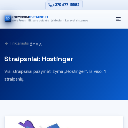
+370 677 15582
KOKYBISKA
SVETAINE.LT
WordPress · El. parduotuvės · Įskiepiai · Laravel sistemos
Tinklaraštis
ŽYMA
Straipsniai: Hostinger
Visi straipsniai pažymėti žyma „Hostinger". Iš viso: 1
straipsnių.