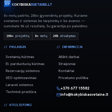
KOKYBISKA
SVETAINE.LT
8+ metų patirtis, 286+ įgyvendintų projektų. Kuriame
svetaines ir sistemas be tarpininkų ir be avanso —
sumokate tik už rezultatą. Su garantija po paleidimo.
286+
projektų
8+
metų
24h
atsakymas
// PASLAUGOS
// INFORMACIJA
Svetainių kūrimas
Atlikti darbai
El. parduotuvių kūrimas
Straipsniai
Rezervacijų sistemos
Kontaktai
SEO optimizavimas
Privatumo politika
Laravel sistemos
+370 677 15582
Techninė priežiūra
info@kokybiskasvetaine.lt
// ATSILIEPIMAI