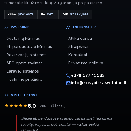
sumokate tik už rezultatą. Su garantija po paleidimo.
286+
projektų
8+
metų
24h
atsakymas
// PASLAUGOS
// INFORMACIJA
Svetainių kūrimas
Atlikti darbai
El. parduotuvių kūrimas
Straipsniai
Rezervacijų sistemos
Kontaktai
SEO optimizavimas
Privatumo politika
Laravel sistemos
+370 677 15582
Techninė priežiūra
info@kokybiskasvetaine.lt
// ATSILIEPIMAI
5,0
★★★★★
· 286+ klientų
„Nauja el. parduotuvė pradėjo pardavinėti jau pirmą
savaitę. Paysera, paštomatai — viskas veikia
sklandžiai."