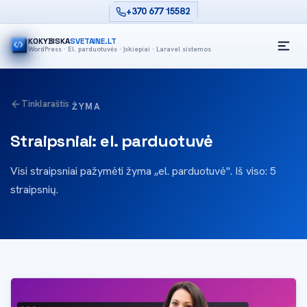
+370 677 15582
KOKYBISKA
SVETAINE.LT
WordPress · El. parduotuvės · Įskiepiai · Laravel sistemos
Tinklaraštis
ŽYMA
Straipsniai: el. parduotuvė
Visi straipsniai pažymėti žyma „el. parduotuvė". Iš viso: 5
straipsnių.