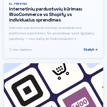
EL. PREKYBA
Internetinių parduotuvių kūrimas:
WooCommerce vs Shopify vs
individualus sprendimas
Interneto parduotuvės kūrimas prasideda nuo
platformos pasirinkimo. Šis sprendimas turės ilgalaikių
pasekmių — nuo kaštų iki funkcionalumo ir…
Skaityti →
11 min. skaitymo