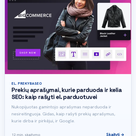
EL. PREKYBA
SEO
Prekių aprašymai, kurie parduoda ir kelia
SEO: kaip rašyti el. parduotuvei
Nukopijuotas gamintojo aprašymas neparduoda ir
nesireitinguoja. Gidas, kaip rašyti prekių aprašymus,
kurie dirba ir pirkėjui, ir Google.
Skaityti →
12 min. skaitymo