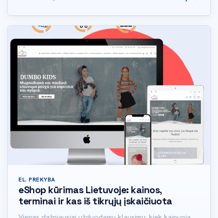
EL. PREKYBA
eShop kūrimas Lietuvoje: kainos,
terminai ir kas iš tikrųjų įskaičiuota
Vienas dažniausiai užduodamų klausimų: kiek kainuoja