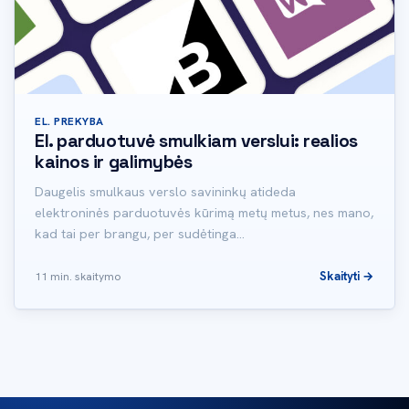
EL. PREKYBA
El. parduotuvė smulkiam verslui: realios
kainos ir galimybės
Daugelis smulkaus verslo savininkų atideda
elektroninės parduotuvės kūrimą metų metus, nes mano,
kad tai per brangu, per sudėtinga…
Skaityti →
11 min. skaitymo