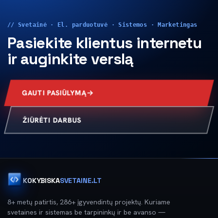
// Svetainė · El. parduotuvė · Sistemos · Marketingas
Pasiekite klientus internetu
ir auginkite verslą
GAUTI PASIŪLYMĄ
ŽIŪRĖTI DARBUS
KOKYBISKA
SVETAINE.LT
8+ metų patirtis, 286+ įgyvendintų projektų. Kuriame
svetaines ir sistemas be tarpininkų ir be avanso —