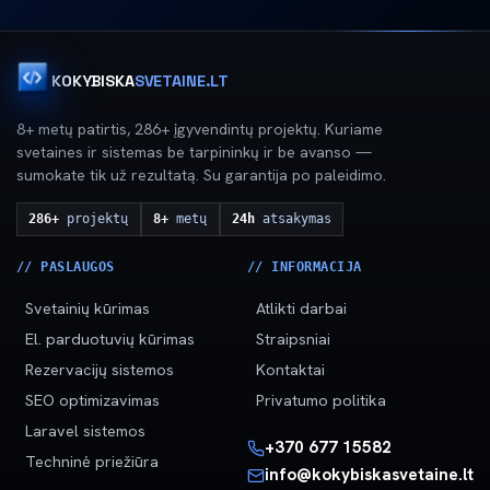
KOKYBISKA
SVETAINE.LT
8+ metų patirtis, 286+ įgyvendintų projektų. Kuriame
svetaines ir sistemas be tarpininkų ir be avanso —
sumokate tik už rezultatą. Su garantija po paleidimo.
286+
projektų
8+
metų
24h
atsakymas
// PASLAUGOS
// INFORMACIJA
Svetainių kūrimas
Atlikti darbai
El. parduotuvių kūrimas
Straipsniai
Rezervacijų sistemos
Kontaktai
SEO optimizavimas
Privatumo politika
Laravel sistemos
+370 677 15582
Techninė priežiūra
info@kokybiskasvetaine.lt