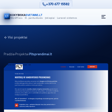
+370 677 15582
KOKYBISKA
SVETAINE.LT
WordPress · El. parduotuvės · Įskiepiai · Laravel sistemos
Visi projektai
Pradžia
›
Projektai
›
Pltsprendimai.lt