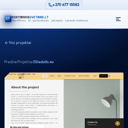
+370 677 15582
KOKYBISKA
SVETAINE.LT
WordPress · El. parduotuvės · Įskiepiai · Laravel sistemos
Visi projektai
Pradžia
›
Projektai
›
Elitadults.eu