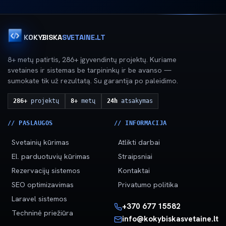
KOKYBISKA
SVETAINE.LT
8+ metų patirtis, 286+ įgyvendintų projektų. Kuriame
svetaines ir sistemas be tarpininkų ir be avanso —
sumokate tik už rezultatą. Su garantija po paleidimo.
286+
projektų
8+
metų
24h
atsakymas
// PASLAUGOS
// INFORMACIJA
Svetainių kūrimas
Atlikti darbai
El. parduotuvių kūrimas
Straipsniai
Rezervacijų sistemos
Kontaktai
SEO optimizavimas
Privatumo politika
Laravel sistemos
+370 677 15582
Techninė priežiūra
info@kokybiskasvetaine.lt