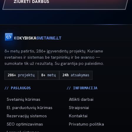
ŽIŪRĖTI DARBUS
KOKYBISKA
SVETAINE.LT
8+ metų patirtis, 286+ įgyvendintų projektų. Kuriame
svetaines ir sistemas be tarpininkų ir be avanso —
sumokate tik už rezultatą. Su garantija po paleidimo.
286+
projektų
8+
metų
24h
atsakymas
// PASLAUGOS
// INFORMACIJA
Svetainių kūrimas
Atlikti darbai
El. parduotuvių kūrimas
Straipsniai
Rezervacijų sistemos
Kontaktai
SEO optimizavimas
Privatumo politika