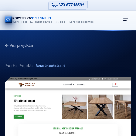
+370 677 15582
KOKYBISKA
SVETAINE.LT
WordPress · El. parduotuvės · Įskiepiai · Laravel sistemos
Visi projektai
Pradžia
›
Projektai
›
Azuolinisstalas.lt